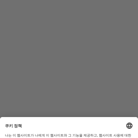
미도 팔로우 하기
도움이 필요하신가요?
남성 시계
오션 스타
여성 시계
커맨더
신제품
멀티포트
컬렉션
바론첼리
A/S 센터
이용약관
고객서비스
개인정보 처리방침