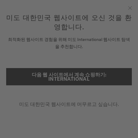
여기에 시계를 등록하여 당신의 보증 정보 등에 액세스하십시오.
컨텐츠 넘어가기
미도 대한민국 웹사이트에 오신 것을 환
닫
모든 COSC 인증 미도 크로노미터 시계에는 5년 보증이 제공됩니
다.
기
영합니다.
시계
최적화된 웹사이트 경험을 위해 미도 International 웹사이트 탐색
메인 페이지
멀티포트 TV 빅 데이트
을 추천합니다.
미도 유니버스
스토어
다음 웹 사이트에서 계속 쇼핑하기:
검색
멀티포트 TV 빅 데이트
INTERNATIONAL
고객 서비스
M049.526.33.041.00 - ∅ 39.2 X 40MM
빅데이트 창
미도 대한민국 웹사이트에 머무르고 싶습니다.
시계 등록하기
최대 80시간의 파워리저브
내 계정
난반사 방지 사파이어 글라스
대한민국
₩2,200,000.00
권장 소비자 가격 (VAT 포함)