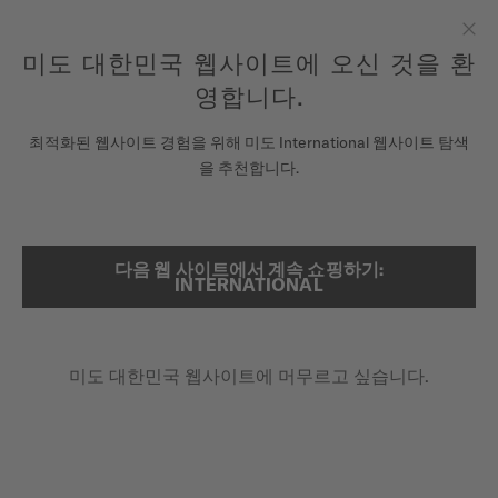
여기에 시계를 등록하여 당신의 보증 정보 등에 액세스하십시오.
컨텐츠 넘어가기
미도 대한민국 웹사이트에 오신 것을 환
닫
모든 COSC 인증 미도 크로노미터 시계에는 5년 보증이 제공됩니
다.
기
영합니다.
시계
최적화된 웹사이트 경험을 위해 미도 International 웹사이트 탐색
메인 페이지
오션 스타 200
을 추천합니다.
미도 유니버스
스토어
다음 웹 사이트에서 계속 쇼핑하기:
검색
오션 스타 200
INTERNATIONAL
고객 서비스
M026.930.11.031.00 - ∅ 41MM
회전형 베젤
미도 대한민국 웹사이트에 머무르고 싶습니다.
시계 등록하기
20바 / 200m 방수
내 계정
최대 80시간의 파워리저브
대한민국
₩1,370,000.00
권장 소비자 가격 (VAT 포함)