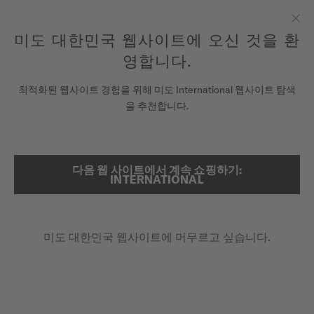
여기에 시계를 등록하여 당신의 보증 정보 등에 액세스하십시오.
컨텐츠 넘어가기
미도 대한민국 웹사이트에 오신 것을 환
닫
모든 COSC 인증 미도 크로노미터 시계에는 5년 보증이 제공됩니
다.
기
영합니다.
시계
최적화된 웹사이트 경험을 위해 미도 International 웹사이트 탐색
메인 페이지
오션 스타 39
을 추천합니다.
미도 유니버스
스토어
동영상 보기
다음 웹 사이트에서 계속 쇼핑하기:
검색
INTERNATIONAL
고객 서비스
오션 스타 39
M026.907.11.041.00 - ∅ 39MM
미도 대한민국 웹사이트에 머무르고 싶습니다.
시계 등록하기
수퍼-루미노바® (인덱스 & 핸즈)
내 계정
난반사 방지 사파이어 글라스
대한민국
최대 72시간 파워리저브