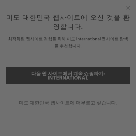
여기에 시계를 등록하여 당신의 보증 정보 등에 액세스하십시오.
컨텐츠 넘어가기
미도 대한민국 웹사이트에 오신 것을 환
닫
모든 COSC 인증 미도 크로노미터 시계에는 5년 보증이 제공됩니
다.
기
영합니다.
시계
최적화된 웹사이트 경험을 위해 미도 International 웹사이트 탐색
...
메인 페이지
COMMANDER LADY
을 추천합니다.
미도 유니버스
스토어
다음 웹 사이트에서 계속 쇼핑하기:
검색
INTERNATIONAL
고객 서비스
미도 대한민국 웹사이트에 머무르고 싶습니다.
시계 등록하기
내 계정
대한민국
COMMANDER LADY