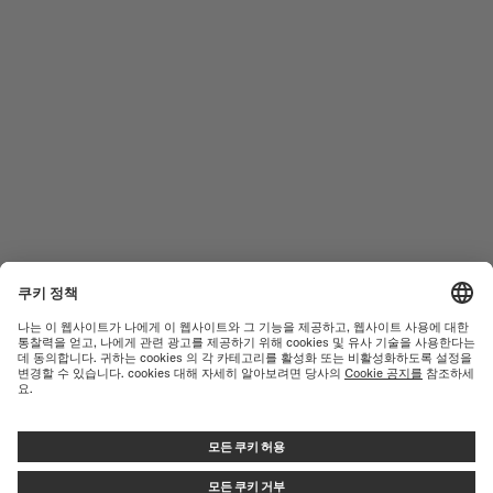
남성 시계
오션 스타
여성 시계
커맨더
신제품
멀티포트
컬렉션
바론첼리
A/S 센터
이용약관
고객서비스
개인정보 처리방침
연락처
쿠키 안내
PRESS LOUNGE
쿠키 설정