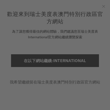
在此註冊您的手錶以存取您的保固資訊及更多資訊
跳到內容
歡迎來到瑞士美度表澳門特別行政區官
Clo
COSC瑞士官方天文台認證錶款皆提供5年保固
方網站
腕錶
首頁
ALLEN REN X MIDO
為了讓您獲得最佳的網站體驗，我們建議您至瑞士美度表
International官方網站繼續瀏覽探索
美度表
任嘉倫 X 美度表
銷售據點
2023年品牌代言人
搜索
在以下網站繼續: INTERNATIONAL
客戶服務
我希望繼續留在瑞士美度表澳門特別行政區官方網站
註冊腕錶
我的帳戶
澳門特別行政區