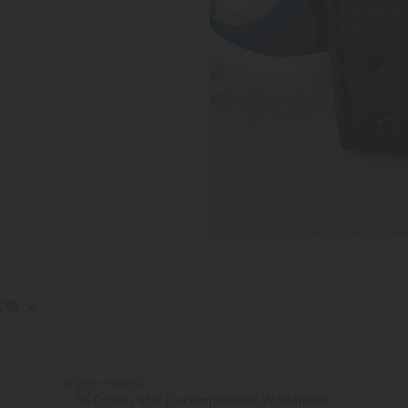
錶帶
附額外一條錶帶