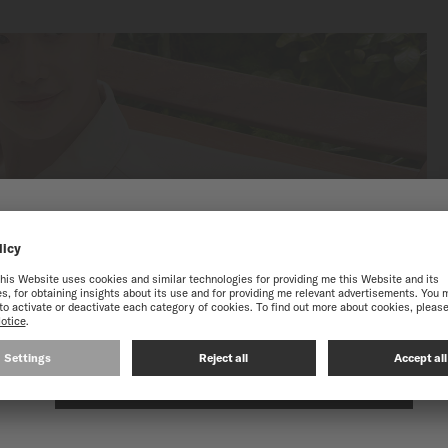
到瑞士美度表澳門特別行政區
獲得最佳的網站體驗，我們建議您至瑞士美度表International官方網
Commander 1959腕錶
在以下網站繼續: INTERNATIONAL
自動上鏈機芯 - ∅ 37mm