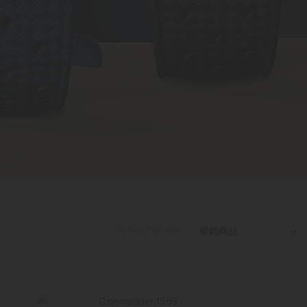
搜尋到
21
款腕錶
