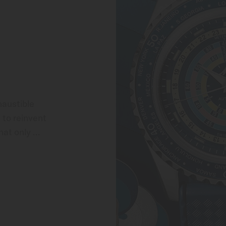
austible 
to reinvent 
at only 
yle and state-
with a unique 
ased with 