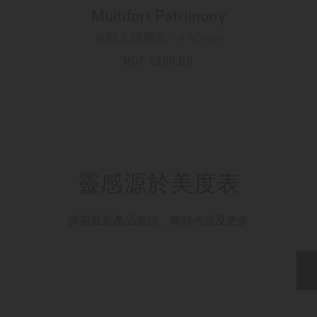
Multifort Patrimony
自動上鏈機芯 - ∅ 40mm
MOP 7,300.00
更多資訊
靈感源於美度表
探索最新產品資訊、獨特內容及更多