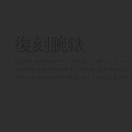
復刻腕錶
Explore our selection of vintage watches, an inexh
source of inspiration. MIDO has used its expertise 
its iconic watches, lending them a new brilliance th
enhances their appeal. Irresistible neo-vintage st
深入了解
of-the-art technology combine to create watches 
retro charm. Marvel at the passing of time, showc
audacity and elegance.                