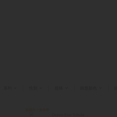
系列
性別
規格
錶盤顏色
附額外一條錶帶