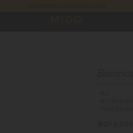
在此註冊您的手錶以存取您的保固資訊及更多資訊
COSC瑞士官方天文台認證錶款皆提供5年保固
Baronc
M007.207.11.038.
鑽石
動力儲存高達8
防眩藍寶石水
MOP 8,000