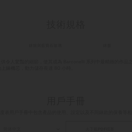
技術規格
錶殼與藍寶石玻璃
錶盤
瑞士腕錶提供令人驚豔的細節，使其成為 Barconelli 系列中最精緻
上鍊機芯，動力儲存長達 80 小時。
用戶手冊
度表用戶手冊中包含產品的使用、設定以及不同錶款的保養等相

下載PDF檔案