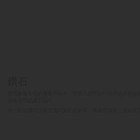
鑽石
鑽石象徵永恆的優雅與稀有，營造出經得起時間考驗的精緻
價格合理的鑽石聞名。
每一款鑲鑽時計展現無與倫比的奢華，為腕間增添一抹耀眼