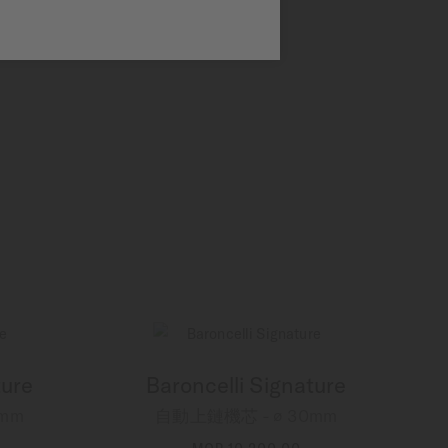
ture
Baroncelli Signature
mm
自動上鏈機芯 - ∅ 30mm