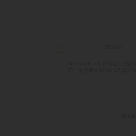
描述
關於腕錶
Baroncelli Lady 鑽石
石。 經典而柔美的款式配備自動
瑞士美