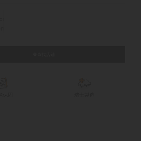
查找店鋪
際保固
瑞士製造