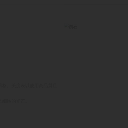
風格。美度表以使用高品質且
又細緻的光芒。