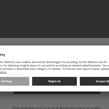
到瑞士美度表澳門特別行政區
獲得最佳的網站體驗，我們建議您至瑞士美度表International官方網
NIVACHR
秉承對卓越的不懈追求，美度
的鈦金屬合金能減少磁場干
在以下網站繼續: INTERNATIONAL
這項技術進步為腕錶提供更
我希望繼續留在瑞士美度表澳門特別行政區官方網站