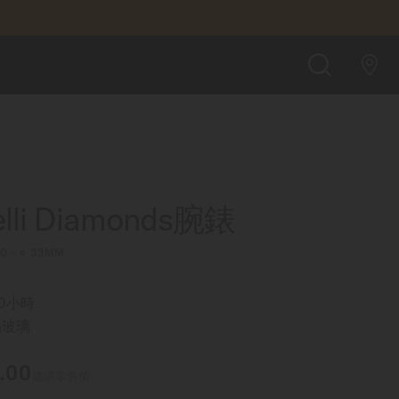
MOP 8,000.00
查找店鋪
搜
索
elli Diamonds腕錶
00 - ∅ 33MM
0小時
晶玻璃
.00
建議零售價