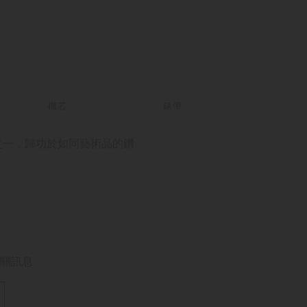
機芯
錶帶
的作品之一，歸功於如同藝術品的鑽
關訊息