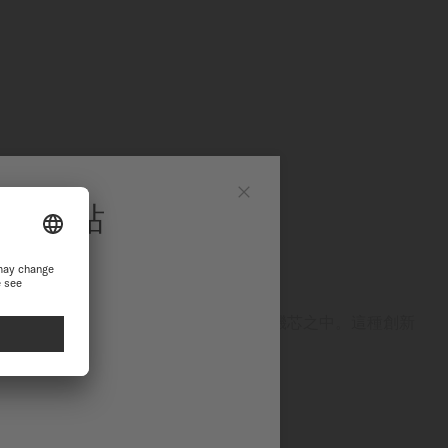
官方網站
Close
站繼續瀏覽探索
ON™鈦游絲
表將劃時代的Nivachron™鈦游絲引進機芯之中。這種創新
擾，並在抗震性及耐久性方面表現優異。
高的精準度與極佳的耐用性。