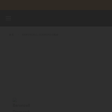
跳到內容
腕錶
首頁
BARONCELLI DIAMONDS腕錶
美度表
銷售據點
客戶服務
註冊腕錶
我的帳戶
澳門特別行政區