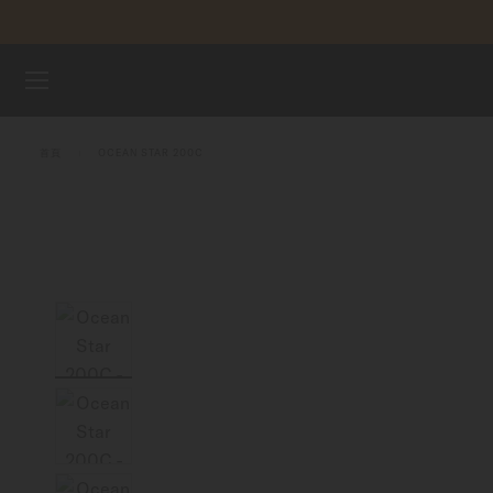
跳到內容
腕錶
首頁
OCEAN STAR 200C
美度表
銷售據點
客戶服務
註冊腕錶
我的帳戶
澳門特別行政區