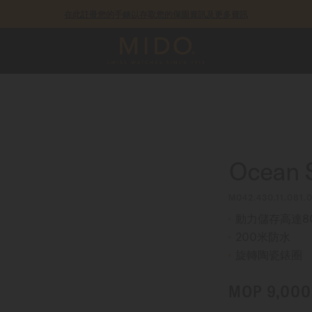
在此註冊您的手錶以存取您的保固資訊及更多資訊
COSC瑞士官方天文台認證錶款皆提供5年保固
Ocean 
M042.430.11.081.0
動力儲存高達8
200米防水
旋轉陶瓷錶圈
MOP 9,000