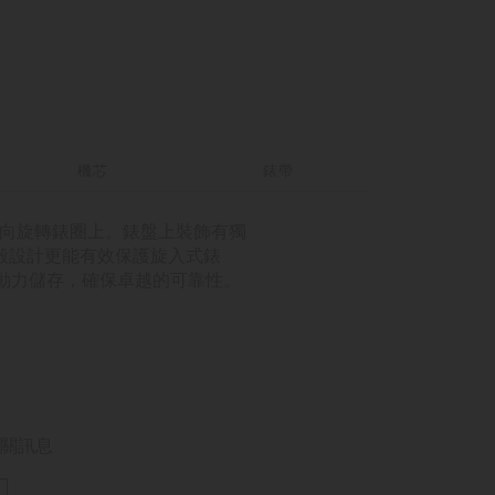
機芯
錶帶
錶單向旋轉錶圈上。錶盤上裝飾有獨
，錶殼設計更能有效保護旋入式錶
的動力儲存，確保卓越的可靠性。
關訊息