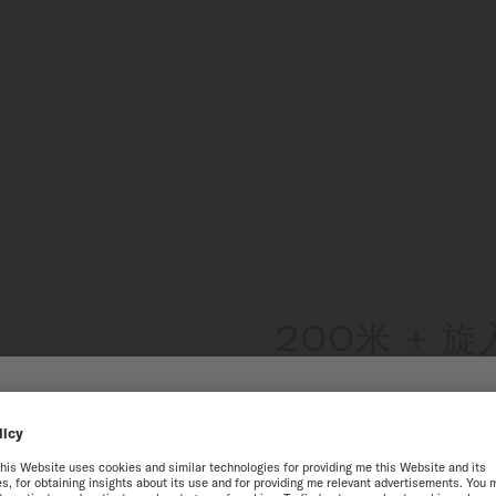
200米 + 
這款腕錶能夠承受高達20巴
的防水保護。如此卓越的性
到瑞士美度表澳門特別行政區
該功能確保出色的可靠性，
獲得最佳的網站體驗，我們建議您至瑞士美度表International官方網