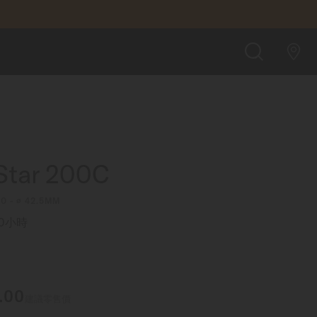
MOP 9,000.00
查找店鋪
搜
索
Star 200C
0 - ∅ 42.5MM
0小時
.00
建議零售價