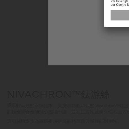
NIVACHRON™鈦游絲
秉承對卓越的不懈追求，美度表將劃時代的Nivachron™
的鈦金屬合金能減少磁場干擾，並在抗震性及耐久性方面表
這項技術進步為腕錶提供更高的精準度與極佳的耐用性。