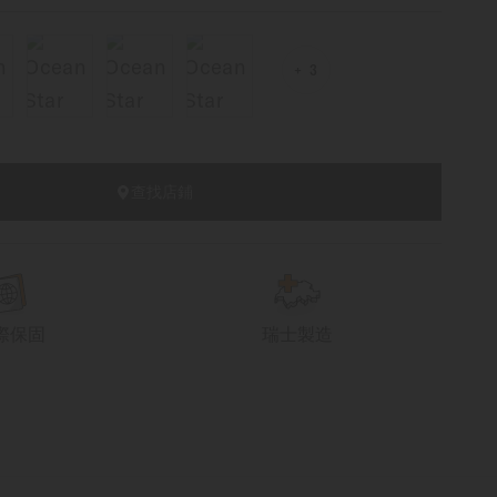
3
查找店鋪
際保固
瑞士製造