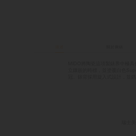
描述
關於腕錶
MIDO將陶瓷這項製錶界中極具代
立鑲嵌的時標，並塗覆白色Sup
冠。錶背採用旋入式設計，並鐫刻
瑞士美