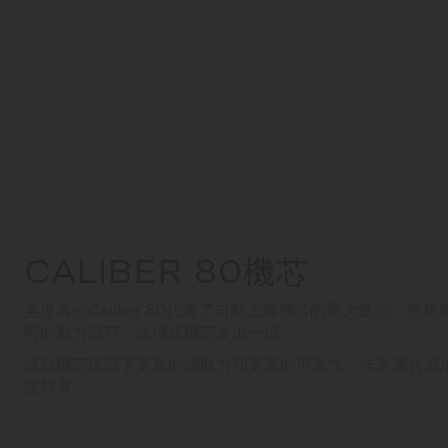
CALIBER 80機芯
美度表的Caliber 80代表了自動上鍊機芯的重大進步。憑
時的動力儲存，比傳統機芯多出一倍。
這款機芯保證了更長的續航力和更高的可靠性，非常適合追
愛好者。