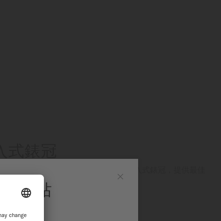
旋入式錶冠
（200米/660英尺）的壓力，並配備旋入式錶冠，提供最佳
能是美度表長期深耕防水技術的成果。
官方網站
Close
適合水上運動和日常活動。
站繼續瀏覽探索