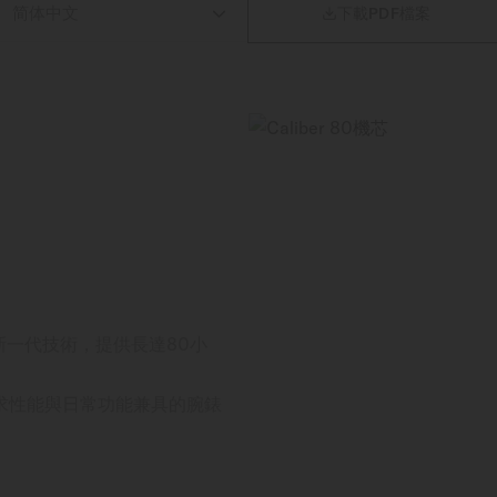

下載PDF檔案
藉新一代技術，提供長達80小
求性能與日常功能兼具的腕錶