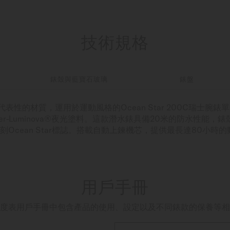
技術規格
錶殼與藍寶石玻璃
錶盤
表性的材質，運用於運動風格的Ocean Star 200C瑞士腕
er-Luminova®夜光塗料。這款潛水錶具備20米的防水性能
Ocean Star標誌。搭載自動上鍊機芯，提供最長達80小時
用戶手冊
度表用戶手冊中包含產品的使用、設定以及不同錶款的保養等相