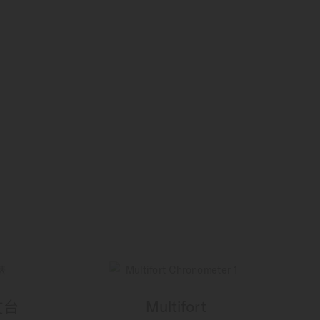
文台
Multifort