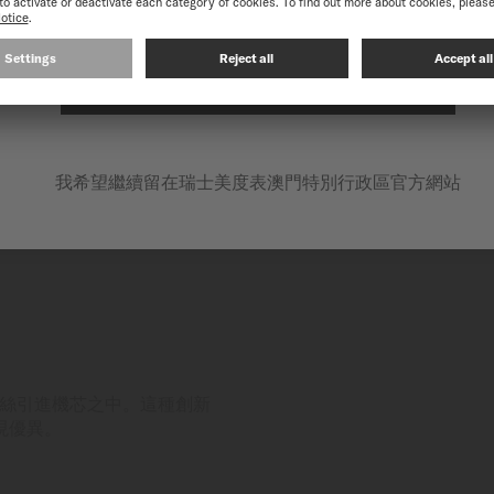
在以下網站繼續: INTERNATIONAL
我希望繼續留在瑞士美度表澳門特別行政區官方網站
鈦游絲引進機芯之中。這種創新
現優異。