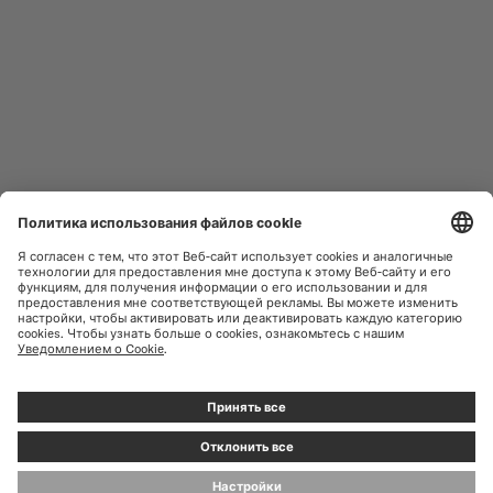
ЖЕНСКИЕ ЧАСЫ
COMMANDER
НОВИНКИ
MULTIFORT
КОЛЛЕКЦИИ
BARONCELLI
ПРАВИЛА ПОЛЬЗОВАНИЯ
НАЙТИ СЕРВИСНЫЙ ЦЕНТР
САЙТОМ
ОБСЛУЖИВАНИЕ КЛИЕНТОВ
ПОЛИТИКА
КОНФИДЕНЦИАЛЬНОСТИ
СВЯЗАТЬСЯ С НАМИ
УВЕДОМЛЕНИЕ О ФАЙЛАХ
COOKIE
ПРЕССА
НАСТРОЙКИ ФАЙЛОВ COOKIE
© MIDO SA - SWISS WATCHES SINCE 1918 - ALL RIGHT RESERVED