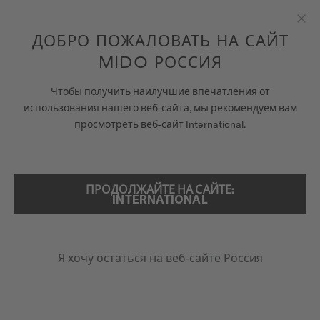
Перейти к содержанию
ДОБРО ПОЖАЛОВАТЬ НА САЙТ
Зак
MIDO РОССИЯ
ЧАСЫ
ГЛАВНАЯ
BARONCELLI LADY TWENTY FIVE
Чтобы получить наилучшие впечатления от
использования нашего веб-сайта, мы рекомендуем вам
ВСЕЛЕННАЯ MIDO
просмотреть веб-сайт International.
ПОИСК
МАГАЗИНЫ
Baroncelli Lady Twenty Five
СЕРВИСНОЕ ОБСЛУЖИВАНИЕ
M039.007.11.076.00 - ∅ 25MM
ПРОДОЛЖАЙТЕ НА САЙТЕ:
INTERNATIONAL
Бриллианты
Антибликовое сапфировое стекло
Прозрачная задняя крышка
Россия
Я хочу остаться на веб-сайте Россия