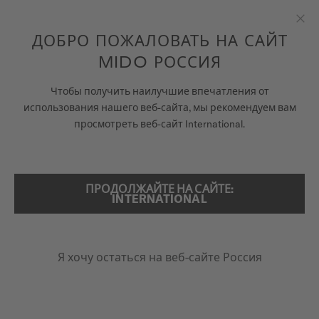
Перейти к содержанию
ДОБРО ПОЖАЛОВАТЬ НА САЙТ
Зак
MIDO РОССИЯ
...
ГЛАВНАЯ
ЧАСЫ С БОЛЬШОЙ ДАТОЙ
ЧАСЫ
Чтобы получить наилучшие впечатления от
использования нашего веб-сайта, мы рекомендуем вам
ВСЕЛЕННАЯ MIDO
просмотреть веб-сайт International.
ПОИСК
МАГАЗИНЫ
СЕРВИСНОЕ ОБСЛУЖИВАНИЕ
ПРОДОЛЖАЙТЕ НА САЙТЕ:
INTERNATIONAL
Россия
Я хочу остаться на веб-сайте Россия
ЧАСЫ С БОЛЬШОЙ
ДАТОЙ