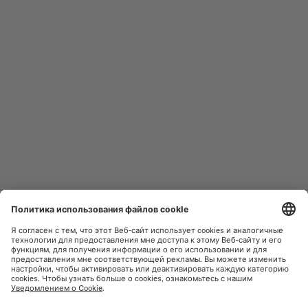
МУЖСКИЕ ЧАСЫ
OCEAN STAR
ЖЕНСКИЕ ЧАСЫ
COMMANDER
НОВИНКИ
MULTIFORT
КОЛЛЕКЦИИ
BARONCELLI
ПРАВИЛА ПОЛЬЗОВАНИЯ
НАЙТИ СЕРВИСНЫЙ ЦЕНТР
САЙТОМ
ОБСЛУЖИВАНИЕ КЛИЕНТОВ
ПОЛИТИКА
КОНФИДЕНЦИАЛЬНОСТИ
СВЯЗАТЬСЯ С НАМИ
УВЕДОМЛЕНИЕ О ФАЙЛАХ
COOKIE
ПРЕССА
НАСТРОЙКИ ФАЙЛОВ COOKIE