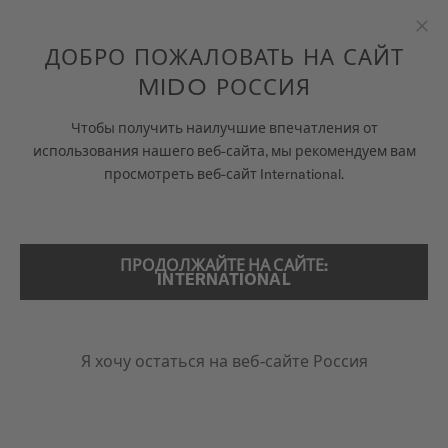
Перейти к содержанию
ДОБРО ПОЖАЛОВАТЬ НА САЙТ
Зак
MIDO РОССИЯ
ЧАСЫ
ГЛАВНАЯ
BELLUNA ROYAL LADY
Чтобы получить наилучшие впечатления от
использования нашего веб-сайта, мы рекомендуем вам
ВСЕЛЕННАЯ MIDO
просмотреть веб-сайт International.
ПОИСК
МАГАЗИНЫ
СПЕЦИАЛЬНЫЙ ВЫПУСК (2 ДОПОЛНИТЕЛЬНЫХ РЕМНЯ)
Belluna Royal Lady
СЕРВИСНОЕ ОБСЛУЖИВАНИЕ
ПРОДОЛЖАЙТЕ НА САЙТЕ:
INTERNATIONAL
M024.307.37.116.00 - ∅ 33.4MM
Запас хода до 80 часов
Бриллианты
Россия
Перламутр
Я хочу остаться на веб-сайте Россия