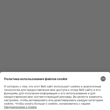
МУЖСКИЕ ЧАСЫ
OCEAN STAR
ЖЕНСКИЕ ЧАСЫ
COMMANDER
НОВИНКИ
MULTIFORT
КОЛЛЕКЦИИ
BARONCELLI
ПРАВИЛА ПОЛЬЗОВАНИЯ
НАЙТИ СЕРВИСНЫЙ ЦЕНТР
САЙТОМ
ОБСЛУЖИВАНИЕ КЛИЕНТОВ
ПОЛИТИКА
КОНФИДЕНЦИАЛЬНОСТИ
СВЯЗАТЬСЯ С НАМИ
УВЕДОМЛЕНИЕ О ФАЙЛАХ
COOKIE
ПРЕССА