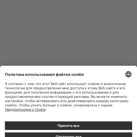
МУЖСКИЕ ЧАСЫ
OCEAN STAR
ЖЕНСКИЕ ЧАСЫ
COMMANDER
НОВИНКИ
MULTIFORT
КОЛЛЕКЦИИ
BARONCELLI
ПРАВИЛА ПОЛЬЗОВАНИЯ
НАЙТИ СЕРВИСНЫЙ ЦЕНТР
САЙТОМ
ОБСЛУЖИВАНИЕ КЛИЕНТОВ
ПОЛИТИКА
КОНФИДЕНЦИАЛЬНОСТИ
СВЯЗАТЬСЯ С НАМИ
УВЕДОМЛЕНИЕ О ФАЙЛАХ
COOKIE
ПРЕССА
НАСТРОЙКИ ФАЙЛОВ COOKIE