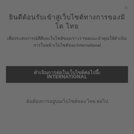
รับประกัน 5 ปีสำหรับนาฬิกาโครโนมิเตอร์ที่ได้รับการรับรองโดย
COSC
ข้ามไปดูเนื้อหา
ยินดีต้อนรับเข้าสู่เว็บไซต์ทางการของมิ
ปิด
โด ไทย
นาฬิกา
เพื่อประสบการณ์ที่ดีบนเว็บไซต์ของเรา เราขอแนะนำคุณให้ดำเนิน
การในหน้าเว็บไซต์ของ International
จักรวาลแห่ง MIDO
ลงทะเบียนนาฬิกามิโดของคุณทาง
ออนไลน์
ร้านค้า
ดำเนินการต่อในเว็บไซต์ต่อไปนี้:
ค้นหา
INTERNATIONAL
ฝ่ายบริการลูกค้า
ฉันต้องการอยู่บนเว็บไซต์ของ ไทย ต่อไป
ลงทะเบียนนาฬิกาของคุณ
บัญชีของฉัน
ประเทศไทย