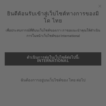
ลงทะเบียนนาฬิกาของคุณที่นี่เพื่อเข้าสู่ข้อมูลการรับประกันและอื่นๆ
ข้ามไปดูเนื้อหา
ยินดีต้อนรับเข้าสู่เว็บไซต์ทางการของมิ
ปิด
รับประกัน 5 ปีสำหรับนาฬิกาโครโนมิเตอร์ที่ได้รับการรับรองโดย
COSC
โด ไทย
นาฬิกา
เพื่อประสบการณ์ที่ดีบนเว็บไซต์ของเรา เราขอแนะนำคุณให้ดำเนิน
หน้าหลัก
BARONCELLI HERITAGE
การในหน้าเว็บไซต์ของ International
จักรวาลแห่ง MIDO
ร้านค้า
ดำเนินการต่อในเว็บไซต์ต่อไปนี้:
ค้นหา
Baroncelli Heritage
INTERNATIONAL
ฝ่ายบริการลูกค้า
M027.407.11.051.00 - ∅ 39MM
บางพิเศษ
ฉันต้องการอยู่บนเว็บไซต์ของ ไทย ต่อไป
ลงทะเบียนนาฬิกาของคุณ
สำรองพลังงาน 72 ชั่วโมง
บัญชีของฉัน
กระจกซัฟไฟร์กันแสงสะท้อน
ประเทศไทย
฿40,800.00
ราคาขายปลีกที่แนะนำ (รวม VAT)