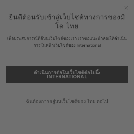
ลงทะเบียนนาฬิกาของคุณที่นี่เพื่อเข้าสู่ข้อมูลการรับประกันและอื่นๆ
ข้ามไปดูเนื้อหา
ยินดีต้อนรับเข้าสู่เว็บไซต์ทางการของมิ
ปิด
รับประกัน 5 ปีสำหรับนาฬิกาโครโนมิเตอร์ที่ได้รับการรับรองโดย
COSC
โด ไทย
นาฬิกา
เพื่อประสบการณ์ที่ดีบนเว็บไซต์ของเรา เราขอแนะนำคุณให้ดำเนิน
หน้าหลัก
OCEAN STAR 39
การในหน้าเว็บไซต์ของ International
จักรวาลแห่ง MIDO
ร้านค้า
Discover the video
ดำเนินการต่อในเว็บไซต์ต่อไปนี้:
ค้นหา
INTERNATIONAL
ฝ่ายบริการลูกค้า
Ocean Star 39
M026.907.11.041.00 - ∅ 39MM
ฉันต้องการอยู่บนเว็บไซต์ของ ไทย ต่อไป
ลงทะเบียนนาฬิกาของคุณ
Super-LumiNova® (หลักชั่วโมงและเข็ม)
บัญชีของฉัน
กระจกซัฟไฟร์กันแสงสะท้อน
ประเทศไทย
สำรองพลังงาน 72 ชั่วโมง