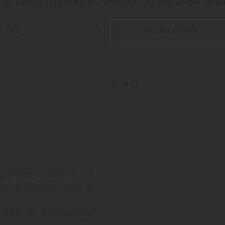
ห้ข้อมูลเกี่ยวกับการใช้งานนาฬิกา การปรับตั้งและการดูแลรักษานาฬิก

ดาวน์โหลด PDF
กที่สามารถรังสรรค์สไตล์
ื่องการนำเพชรคุณภาพสูงมา
นือระดับ ทั้งยังเพิ่มความ