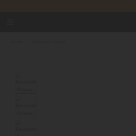
ข้ามไปดูเนื้อหา
นาฬิกา
หน้าหลัก
BARONCELLI PRISMA
จักรวาลแห่ง MIDO
ร้านค้า
ฝ่ายบริการลูกค้า
ลงทะเบียนนาฬิกาของคุณ
บัญชีของฉัน
ประเทศไทย