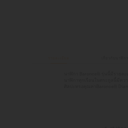
รายละเอียด
เกี่ยวกับนาฬิก
นาฬิกา Baroncelli รุ่นนี้มีรายล
นาฬิกาทุกเรือนในตระกูลนี้มีควา
ศิลปะทรงคุณค่าBaroncelli Diam