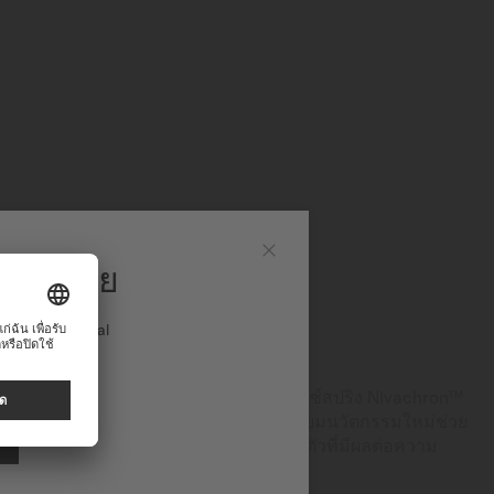
มิโด ไทย
ปิด
ง International
ริง NIVACHRON™
ู่ความเป็นเลิศทำให้ MIDO ผสานรวมบาลานซ์สปริง Nivachron™
ไกการทำงาน วัสดุที่เป็นโลหะผสมไทเทเนียมนวัตกรรมใหม่ช่วย
ทั้งยังทนทานต่อแรงกระแทกและสิ่งรอบตัวที่มีผลต่อความ