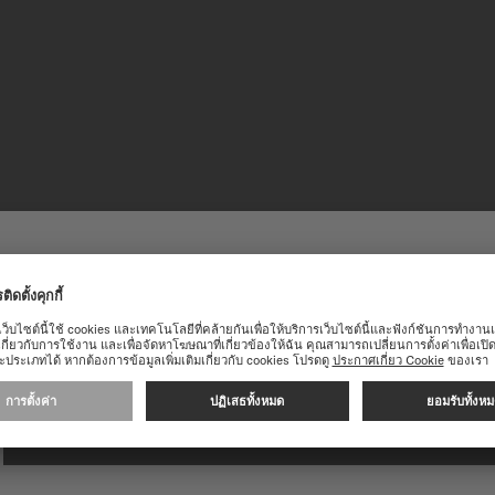
อนรับเข้าสู่เว็บไซต์ทางการของ
ารณ์ที่ดีบนเว็บไซต์ของเรา เราขอแนะนำคุณให้ดำเนินการในหน้าเว็บไซต์ขอ
บาลานซ์สป
ความมุ่งมั่นที่จะพัฒนาไปส
อันทันสมัยเข้าไว้ในระบบกล
ดำเนินการต่อในเว็บไซต์ต่อไปนี้: INTERNATIONAL
ลดการรบกวนทางแม่เหล็ก อีก
เที่ยงตรงของเวลาด้วย