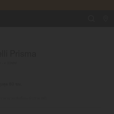
฿41,800.00
สั่งซื้อออนไลน์
ค้นหา
lli Prisma
0 - ∅ 33MM
งสุด 80 ชม.
0
ราคาขายปลีกที่แนะนำ (รวม VAT)