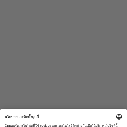
ตามเรามา
ต้องการความช่วยเหลือหรือไม่?
นาฬิกาบุรุษ
OCEAN STAR
นาฬิกาสตรี
COMMANDER
ผลิตภัณฑ์ใหม่
MULTIFORT
คอลเลคชั่น
BARONCELLI
ค้นหาศูนย์บริการ
ข้อกำหนดการใช้งาน
ฝ่ายบริการลูกค้า
นโยบายความเป็นส่วนตัว