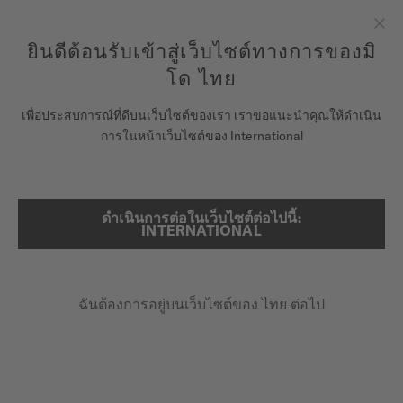
ลงทะเบียนนาฬิกาของคุณที่นี่เพื่อเข้าสู่ข้อมูลการรับประกันและอื่นๆ
ข้ามไปดูเนื้อหา
ยินดีต้อนรับเข้าสู่เว็บไซต์ทางการของมิ
ปิด
รับประกัน 5 ปีสำหรับนาฬิกาโครโนมิเตอร์ที่ได้รับการรับรองโดย
COSC
โด ไทย
นาฬิกา
เพื่อประสบการณ์ที่ดีบนเว็บไซต์ของเรา เราขอแนะนำคุณให้ดำเนิน
หน้าหลัก
RAINFLOWER
การในหน้าเว็บไซต์ของ International
จักรวาลแห่ง MIDO
ร้านค้า
ดำเนินการต่อในเว็บไซต์ต่อไปนี้:
ค้นหา
Rainflower
INTERNATIONAL
ฝ่ายบริการลูกค้า
M043.207.11.106.00 - ∅ 34MM
เพชรแท้
ฉันต้องการอยู่บนเว็บไซต์ของ ไทย ต่อไป
ลงทะเบียนนาฬิกาของคุณ
มุขแท้
บัญชีของฉัน
สำรองพลังงานสูงสุด 80 ชม.
ประเทศไทย
฿40,700.00
ราคาขายปลีกที่แนะนำ (รวม VAT)