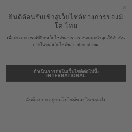
ลงทะเบียนนาฬิกาของคุณที่นี่เพื่อเข้าสู่ข้อมูลการรับประกันและอื่นๆ
ข้ามไปดูเนื้อหา
ยินดีต้อนรับเข้าสู่เว็บไซต์ทางการของมิ
ปิด
รับประกัน 5 ปีสำหรับนาฬิกาโครโนมิเตอร์ที่ได้รับการรับรองโดย
COSC
โด ไทย
นาฬิกา
เพื่อประสบการณ์ที่ดีบนเว็บไซต์ของเรา เราขอแนะนำคุณให้ดำเนิน
หน้าหลัก
COMMANDER LADY
การในหน้าเว็บไซต์ของ International
จักรวาลแห่ง MIDO
ร้านค้า
ดำเนินการต่อในเว็บไซต์ต่อไปนี้:
ค้นหา
Commander Lady
INTERNATIONAL
ฝ่ายบริการลูกค้า
M021.207.11.031.00 - ∅ 35MM
นิวาครอง™บาลานซ์สปริง
ฉันต้องการอยู่บนเว็บไซต์ของ ไทย ต่อไป
ลงทะเบียนนาฬิกาของคุณ
สำรองพลังงาน 72 ชั่วโมง
บัญชีของฉัน
กระจกซัฟไฟร์
ประเทศไทย
฿39,700.00
ราคาขายปลีกที่แนะนำ (รวม VAT)