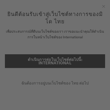
รับประกัน 5 ปีสำหรับนาฬิกาโครโนมิเตอร์ที่ได้รับการรับรองโดย
COSC
ข้ามไปดูเนื้อหา
ยินดีต้อนรับเข้าสู่เว็บไซต์ทางการของมิ
ปิด
โด ไทย
นาฬิกา
เพื่อประสบการณ์ที่ดีบนเว็บไซต์ของเรา เราขอแนะนำคุณให้ดำเนิน
หน้าหลัก
COMMANDER LADY
การในหน้าเว็บไซต์ของ International
จักรวาลแห่ง MIDO
ร้านค้า
ดำเนินการต่อในเว็บไซต์ต่อไปนี้:
ค้นหา
Commander Lady
INTERNATIONAL
ฝ่ายบริการลูกค้า
M021.207.33.051.00 - ∅ 35MM
เคลือบพีวีดีสีทอง
ฉันต้องการอยู่บนเว็บไซต์ของ ไทย ต่อไป
ลงทะเบียนนาฬิกาของคุณ
สำรองพลังงาน 72 ชั่วโมง
บัญชีของฉัน
กระจกซัฟไฟร์กันแสงสะท้อน
ประเทศไทย
฿47,000.00
ราคาขายปลีกที่แนะนำ (รวม VAT)