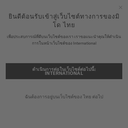
ลงทะเบียนนาฬิกาของคุณที่นี่เพื่อเข้าสู่ข้อมูลการรับประกันและอื่นๆ
ข้ามไปดูเนื้อหา
ยินดีต้อนรับเข้าสู่เว็บไซต์ทางการของมิ
ปิด
รับประกัน 5 ปีสำหรับนาฬิกาโครโนมิเตอร์ที่ได้รับการรับรองโดย
COSC
โด ไทย
นาฬิกา
เพื่อประสบการณ์ที่ดีบนเว็บไซต์ของเรา เราขอแนะนำคุณให้ดำเนิน
หน้าหลัก
OCEAN STAR 200
การในหน้าเว็บไซต์ของ International
จักรวาลแห่ง MIDO
ร้านค้า
ดำเนินการต่อในเว็บไซต์ต่อไปนี้:
ค้นหา
Ocean Star 200
INTERNATIONAL
ฝ่ายบริการลูกค้า
M026.930.11.051.00 - ∅ 41MM
ขอบตัวเรือนหมุนได้
ฉันต้องการอยู่บนเว็บไซต์ของ ไทย ต่อไป
ลงทะเบียนนาฬิกาของคุณ
20 บาร์ / กันน้ำ 200 ม.
บัญชีของฉัน
สำรองพลังงานสูงสุด 80 ชม.
ประเทศไทย
฿31,500.00
ราคาขายปลีกที่แนะนำ (รวม VAT)