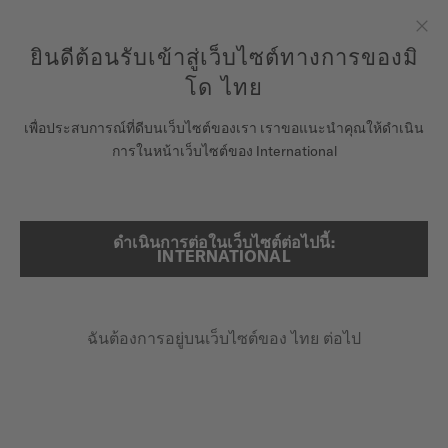
ลงทะเบียนนาฬิกาของคุณที่นี่เพื่อเข้าสู่ข้อมูลการรับประกันและอื่นๆ
ข้ามไปดูเนื้อหา
ยินดีต้อนรับเข้าสู่เว็บไซต์ทางการของมิ
ปิด
รับประกัน 5 ปีสำหรับนาฬิกาโครโนมิเตอร์ที่ได้รับการรับรองโดย
COSC
โด ไทย
นาฬิกา
เพื่อประสบการณ์ที่ดีบนเว็บไซต์ของเรา เราขอแนะนำคุณให้ดำเนิน
หน้าหลัก
OCEAN STAR 200
การในหน้าเว็บไซต์ของ International
จักรวาลแห่ง MIDO
ร้านค้า
ดำเนินการต่อในเว็บไซต์ต่อไปนี้:
ค้นหา
Ocean Star 200
INTERNATIONAL
ฝ่ายบริการลูกค้า
M026.930.17.051.00 - ∅ 41MM
ขอบตัวเรือนหมุนได้
ฉันต้องการอยู่บนเว็บไซต์ของ ไทย ต่อไป
ลงทะเบียนนาฬิกาของคุณ
20 บาร์ / กันน้ำ 200 ม.
บัญชีของฉัน
สำรองพลังงานสูงสุด 80 ชม.
ประเทศไทย
฿30,000.00
ราคาขายปลีกที่แนะนำ (รวม VAT)