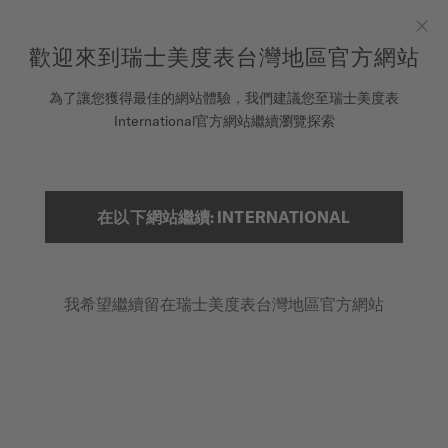
在此註冊您的手錶以存取您的保固資訊及更多資訊
跳到內容
歡迎來到瑞士美度表台灣地區官方網站
Clo
COSC瑞士官方天文台認證錶款皆提供5年保固
為了讓您獲得最佳的網站體驗，我們建議您至瑞士美度表
腕錶
International官方網站繼續瀏覽探索
首頁
LEE JONG-SUK X MIDO
美度表
李鍾碩
銷售據點
在以下網站繼續: INTERNATIONAL
搜索
客戶服務
自 2026 年起擔任品牌代言人
我希望繼續留在瑞士美度表台灣地區官方網站
註冊腕錶
我的帳戶
台灣地區