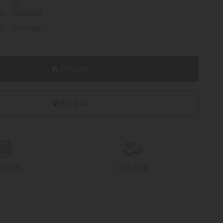
店內預約
查找店鋪
際保固
瑞士製造