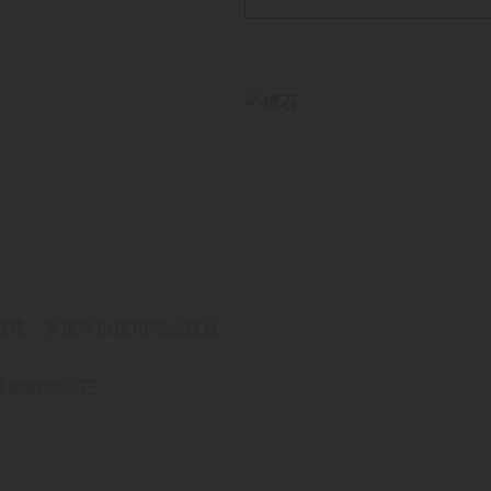
風格。美度表以使用高品質且
又細緻的光芒。