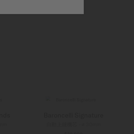
onds
Baroncelli Signature
mm
自動上鏈機芯 - ∅ 30mm