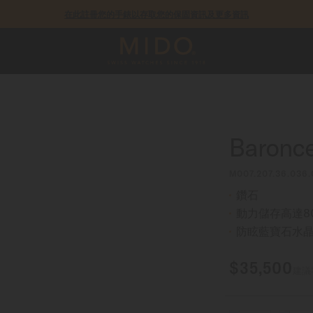
在此註冊您的手錶以存取您的保固資訊及更多資訊
COSC瑞士官方天文台認證錶款皆提供5年保固
Baronce
M007.207.36.036.
鑽石
動力儲存高達8
防眩藍寶石水
$35,500
建議