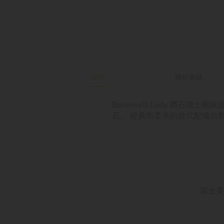
描述
關於腕錶
Baroncelli Lady 鑽石
石。 經典而柔美的款式配備自動
瑞士美