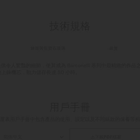
技術規格
錶殼與藍寶石玻璃
錶盤
瑞士腕錶提供令人驚豔的細節，使其成為 Barconelli 系列中最精緻
上鍊機芯，動力儲存長達 80 小時。
用戶手冊
度表用戶手冊中包含產品的使用、設定以及不同錶款的保養等相

下載PDF檔案