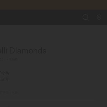
$35,500
店內預約
搜
索
lli Diamonds
00 - ∅ 33MM
0小時
晶玻璃
零售價（含稅）