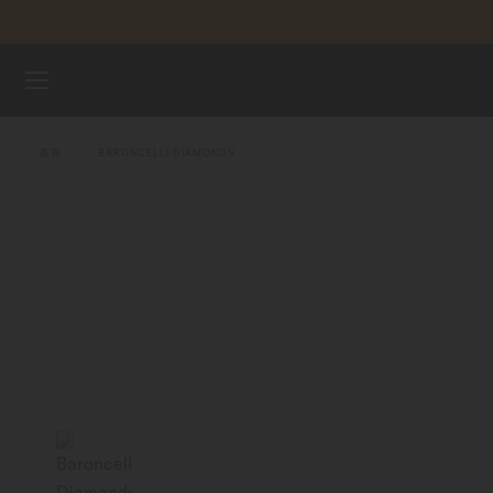
跳到內容
腕錶
首頁
BARONCELLI DIAMONDS
美度表
銷售據點
客戶服務
註冊腕錶
我的帳戶
台灣地區