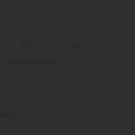
機芯
錶帶
的作品之一，歸功於如同藝術品的鑽
關訊息