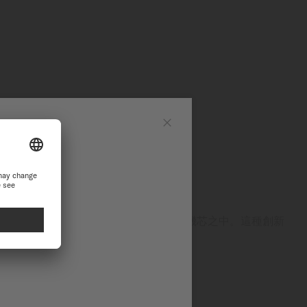
網站
Close
站繼續瀏覽探索
ON™鈦游絲
表將劃時代的Nivachron™鈦游絲引進機芯之中。這種創新
擾，並在抗震性及耐久性方面表現優異。
高的精準度與極佳的耐用性。