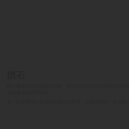
鑽石
鑽石象徵永恆的優雅與稀有，營造出經得起時間考驗的精緻
價格合理的鑽石聞名。
每一款鑲鑽時計展現無與倫比的奢華，為腕間增添一抹耀眼