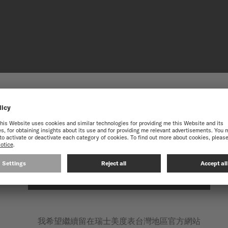
迎來到瑞士美度表台灣地區官方
獲得最佳的網站體驗，我們建議您至瑞士美度表International官方網
NIVACHR
秉承對卓越的不懈追求，美度
的鈦金屬合金能減少磁場干
在以下網站繼續: INTERNATIONAL
這項技術進步為腕錶提供更
我希望繼續留在瑞士美度表台灣地區官方網站