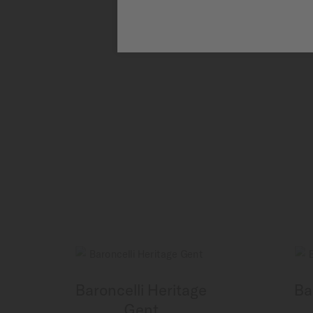
Baroncelli Heritage
Ba
Gent