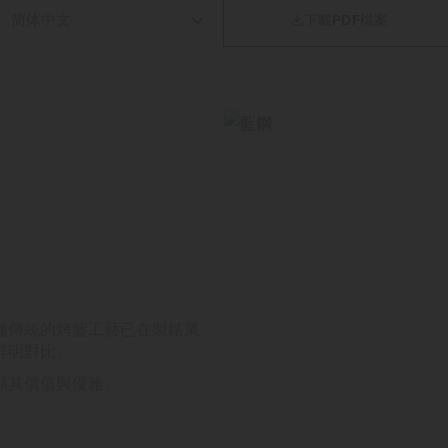

下載PDF檔案
種傳統的烤藍工藝已在製錶業
鮮明對比。
顯其價值與優雅。