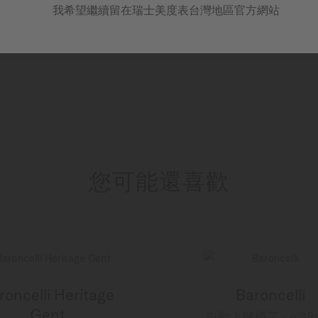
我希望繼續留在瑞士美度表台灣地區官方網站
您可能還喜歡
roncelli Heritage
Baroncelli
Gent
自動上鏈機芯 - ∅ 38