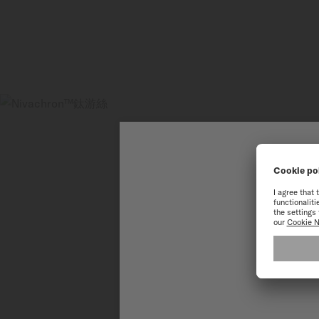
歡
為了讓您