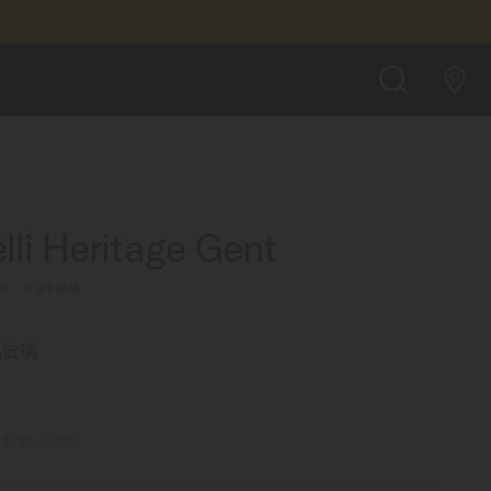
$37,100
店內預約
搜
索
lli Heritage Gent
00 - ∅ 39MM
晶玻璃
零售價（含稅）