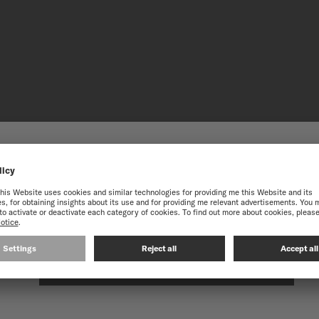
迎來到瑞士美度表台灣地區官方
獲得最佳的網站體驗，我們建議您至瑞士美度表International官方網
NIVACHR
秉承對卓越的不懈追求，美度
的鈦金屬合金能減少磁場干
在以下網站繼續: INTERNATIONAL
這項技術進步為腕錶提供更