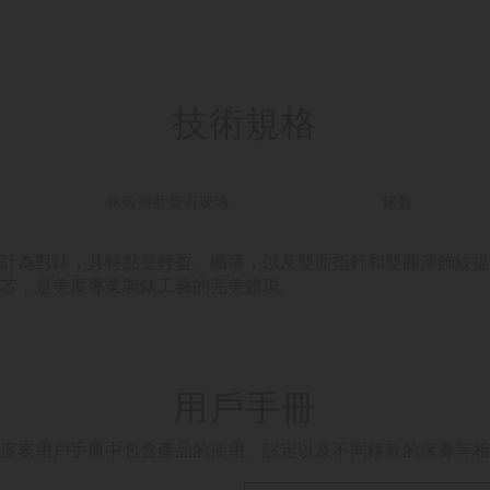
技術規格
錶殼與藍寶石玻璃
錶盤
age 瑞士腕錶設計為對錶，其特點是輕盈、纖薄，以及雙面指針和雙圓渾
芯，是美度專業製錶工藝的完美體現。
用戶手冊
度表用戶手冊中包含產品的使用、設定以及不同錶款的保養等相