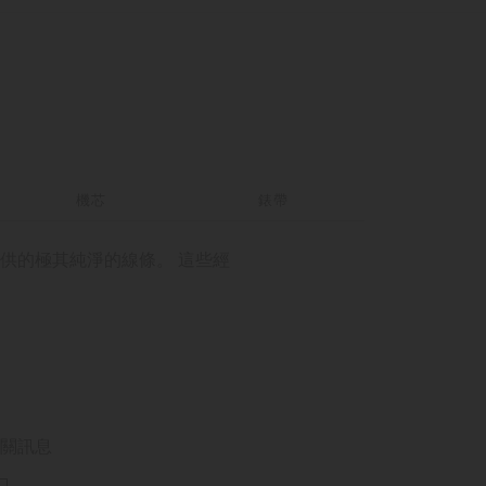
機芯
錶帶
飾紋提供的極其純淨的線條。 這些經
關訊息