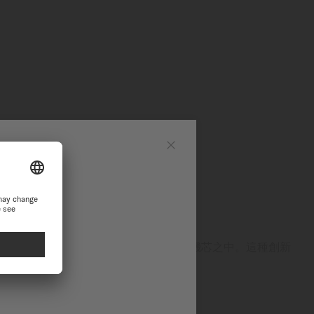
網站
Close
站繼續瀏覽探索
ON™鈦游絲
表將劃時代的Nivachron™鈦游絲引進機芯之中。這種創新
擾，並在抗震性及耐久性方面表現優異。
高的精準度與極佳的耐用性。