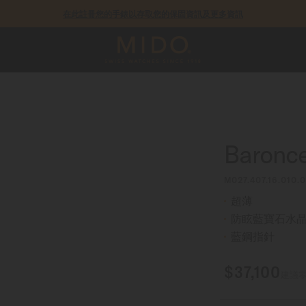
在此註冊您的手錶以存取您的保固資訊及更多資訊
Baronce
M027.407.16.010.
超薄
防眩藍寶石水
藍鋼指針
$37,100
建議