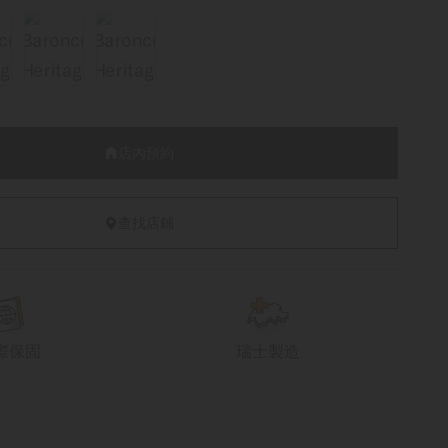
店內預約
查找店鋪
際保固
瑞士製造