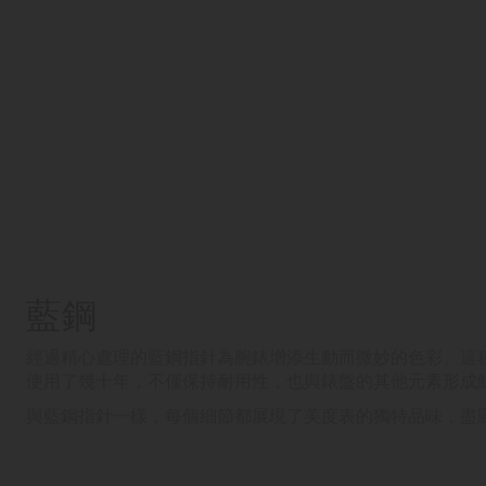
藍鋼
經過精心處理的藍鋼指針為腕錶增添生動而微妙的色彩。這
使用了幾十年，不僅保持耐用性，也與錶盤的其他元素形成
與藍鋼指針一樣，每個細節都展現了美度表的獨特品味，盡