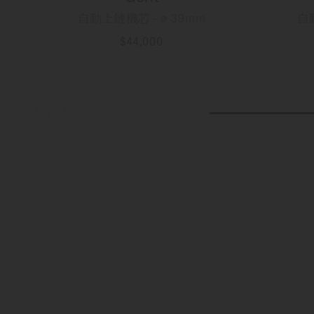
自動上鏈機芯 - ∅ 39mm
自
$44,000
更多資訊