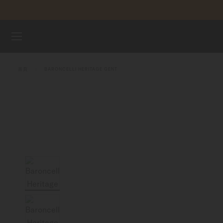
跳到內容
腕錶
首頁
BARONCELLI HERITAGE GENT
美度表
銷售據點
客戶服務
註冊腕錶
我的帳戶
台灣地區