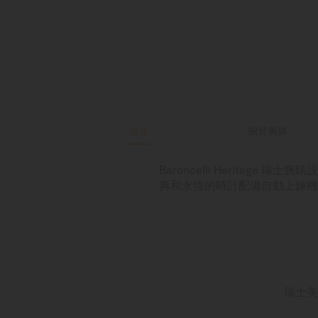
描述
關於腕錶
Baroncelli Herit
典和永恆的時計配備自動上鍊機
瑞士美