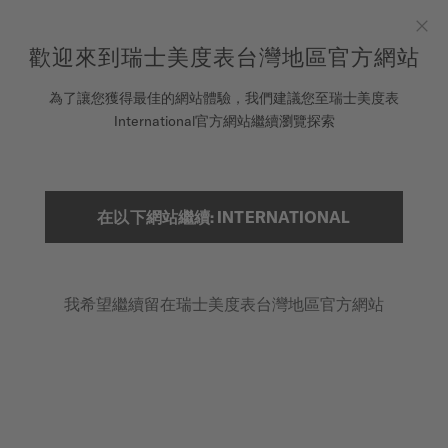
在此註冊您的手錶以存取您的保固資訊及更多資訊
跳到內容
歡迎來到瑞士美度表台灣地區官方網站
Clo
COSC瑞士官方天文台認證錶款皆提供5年保固
為了讓您獲得最佳的網站體驗，我們建議您至瑞士美度表
腕錶
International官方網站繼續瀏覽探索
首頁
BARONCELLI
美度表
銷售據點
在以下網站繼續: INTERNATIONAL
搜索
Baroncelli
客戶服務
M76.0.046.71 - ∅ 29MM
我希望繼續留在瑞士美度表台灣地區官方網站
鑽石
註冊腕錶
防眩藍寶石水晶玻璃
我的帳戶
透明底蓋
台灣地區
$37,100
建議零售價（含稅）