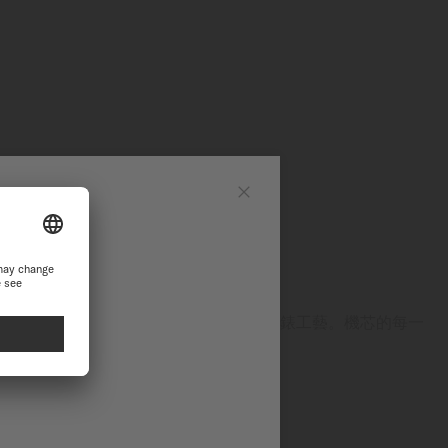
網站
Close
站繼續瀏覽探索
心裝飾的自動或機械機芯，彰顯卓越的製錶工藝。機芯的每一
表的高品質材質與製錶專業技術。
樣一覽無遺。