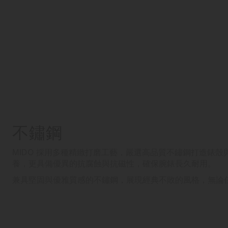
不鏽鋼
MIDO 採用多種精緻打磨工藝，嚴選高品質不鏽鋼打造錶
養，更具備優異的抗腐蝕與抗磁性，確保腕錶長久耐用。
兼具堅固與優雅質感的不鏽鋼，展現經典不敗的風格，無論