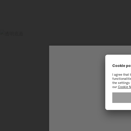
歡
為了讓您