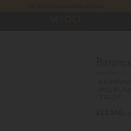
在此註冊您的手錶以存取您的保固資訊及更多資訊
COSC瑞士官方天文台認證錶款皆提供5年保固
Baroncel
M86.0.041.81 - ∅
動力儲存高達8
防眩藍寶石水
五節式鍊帶
$29,300
建議