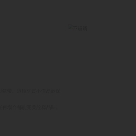
殼與錶帶。這種材質不僅易於保
任何場合都能完美詮釋品味。