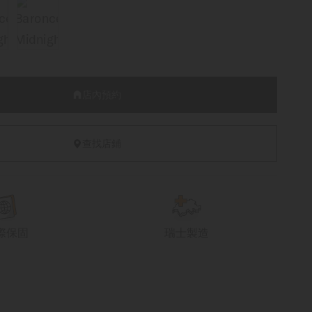
店內預約
查找店鋪
際保固
瑞士製造