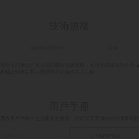
技術規格
錶殼與藍寶石玻璃
錶盤
ion 瑞士腕錶以最雋永的形式向美度表的製錶傳統致敬，和諧的線條和微
自動上鍊機芯並可透過透明底蓋欣賞其工藝。
用戶手冊
度表用戶手冊中包含產品的使用、設定以及不同錶款的保養等相

下載PDF檔案