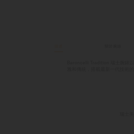
描述
關於腕錶
Baroncelli Tradit
雅和傳統，搭載最新一代技術的
瑞士美