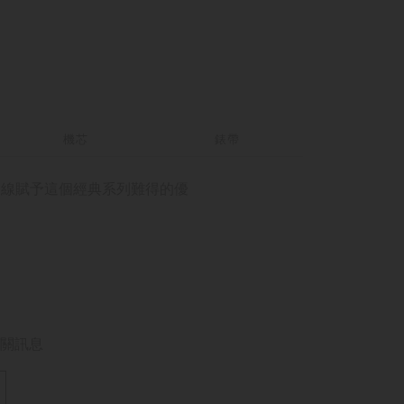
機芯
錶帶
妙的曲線賦予這個經典系列難得的優
關訊息