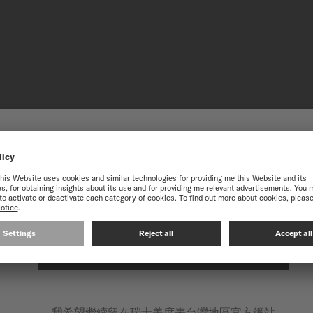
迎來到瑞士美度表台灣地區官方
獲得最佳的網站體驗，我們建議您至瑞士美度表International官方網
透明底蓋
這款時計的透明底蓋揭示精
處細節清晰可見，展現美度
在以下網站繼續: INTERNATIONAL
每款腕錶的製錶工藝之美同
我希望繼續留在瑞士美度表台灣地區官方網站