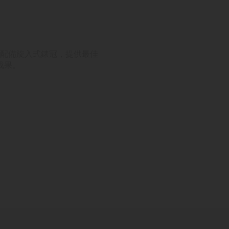
，並配備旋入式錶冠，提供最佳
成果。