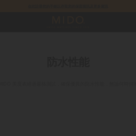
在此註冊您的手錶以存取您的保固資訊及更多資訊
COSC瑞士官方天文台認證錶款皆提供5年保固
防水性能
MIDO 美度表經過嚴格測試，確保優異的防水性能，無論何時何