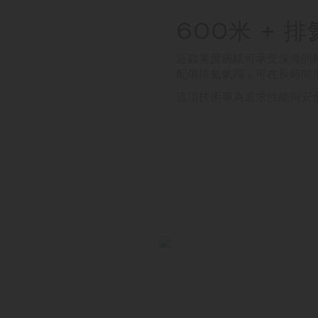
600米 + 
這款美度腕錶可承受深海的極
配備排氦氣閥，可在長時間
這項技術專為追求性能與安