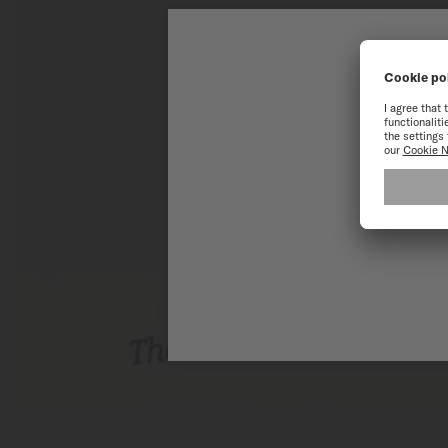
歡
為了讓您