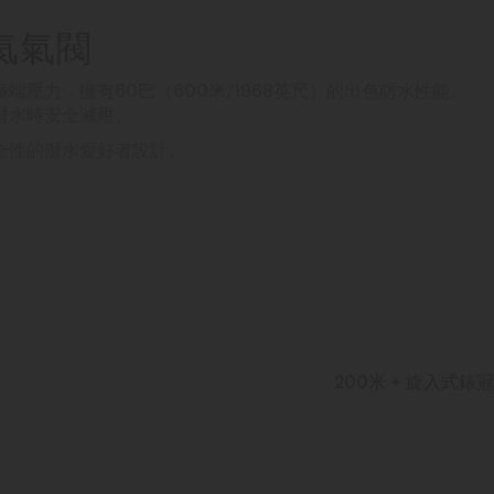
排氦氣閥
端壓力，擁有60巴（600米/1968英尺）的出色防水性能。
潛水時安全減壓。
全性的潛水愛好者設計。