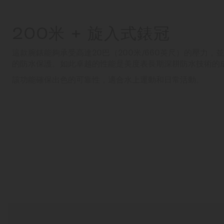
200米 + 旋入式錶冠
這款腕錶能夠承受高達20巴（200米/660英尺）的壓力
的防水保護。如此卓越的性能是美度表長期深耕防水技術的
該功能確保出色的可靠性，適合水上運動和日常活動。