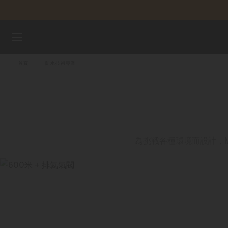
跳到內容
腕錶
首頁
防水技術專業
美度表
銷售據點
客戶服務
為挑戰各種環境而設計，
註冊腕錶
我的帳戶
台灣地區