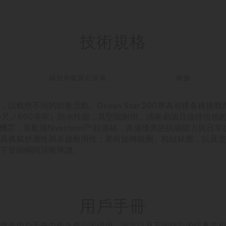
技術規格
錶殼與藍寶石玻璃
錶盤
以截然不同的節奏流動。Ocean Star 200專為迎接各種
0公尺／660英呎）防水性能，其堅固耐用、清晰易讀且值得信賴
0自動機芯，並配備Nivachron™ 鈦游絲，具備優異的抗磁能力與
佩戴舒適性與卓越耐用性；單向旋轉錶圈、粒紋錶盤，以及塗覆Supe
下皆能瞬間清晰辨讀。
用戶手冊
度表用戶手冊中包含產品的使用、設定以及不同錶款的保養等相