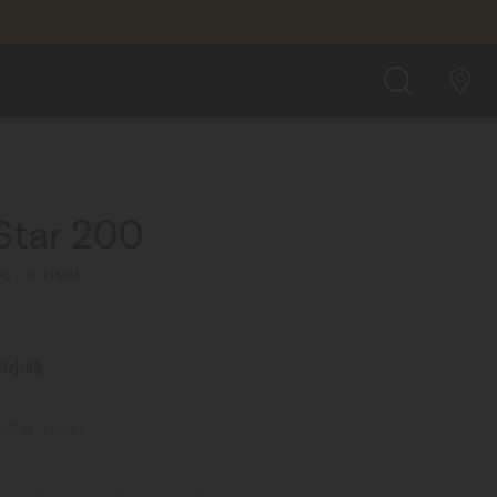
$27,700
店內預約
搜
索
Star 200
00 - ∅ 41MM
0小時
零售價（含稅）