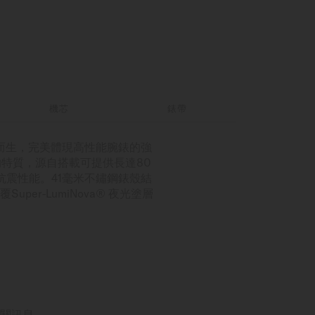
機芯
錶帶
挑戰而生，完美體現高性能腕錶的強
的特質，源自搭載可提供長達80
日常抗震性能。41毫米不鏽鋼錶殼結
r-LumiNova® 夜光塗層
關訊息