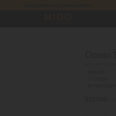
在此註冊您的手錶以存取您的保固資訊及更多資訊
COSC瑞士官方天文台認證錶款皆提供5年保固
Ocean 
M026.930.17.051.
旋轉錶圈
200米防水
動力儲存高達8
$27,700
建議