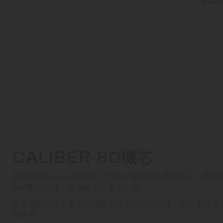
CALIBER 80機芯
美度表的Caliber 80代表了自動上鍊機芯的重大進步。憑
時的動力儲存，比傳統機芯多出一倍。
這款機芯保證了更長的續航力和更高的可靠性，非常適合追
愛好者。