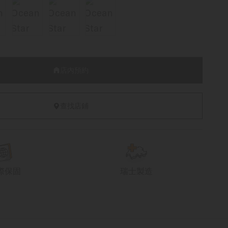
店內預約
查找店鋪
際保固
瑞士製造