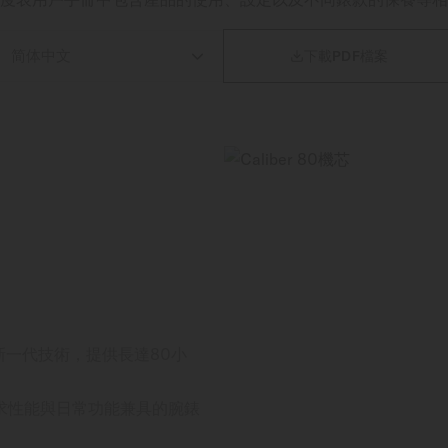

下載PDF檔案
藉新一代技術，提供長達80小
求性能與日常功能兼具的腕錶