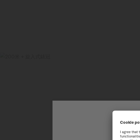
歡
為了讓您