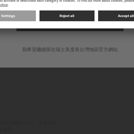
在以下網站繼續: INTERNATIONAL
我希望繼續留在瑞士美度表台灣地區官方網站
鈦游絲引進機芯之中。這種創新
現優異。