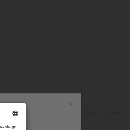
旋入式錶冠
網站
Close
（200米/660英尺）的壓力，並配備旋入式錶冠，提供最佳
能是美度表長期深耕防水技術的成果。
站繼續瀏覽探索
適合水上運動和日常活動。