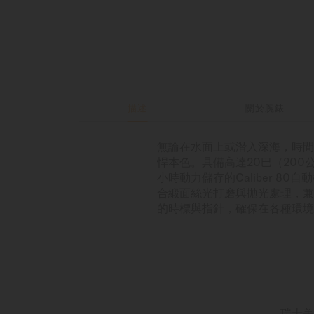
描述
關於腕錶
無論在水面上或潛入深海，時間，
悍本色。具備高達20巴（20
小時動力儲存的Caliber 8
合緞面絲光打磨與拋光處理，兼具
的時標與指針，確保在各種環境
瑞士美