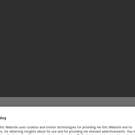
200米 + 
迎來到瑞士美度表台灣地區官方
這款腕錶能夠承受高達20巴
的防水保護。如此卓越的性
獲得最佳的網站體驗，我們建議您至瑞士美度表International官方網
該功能確保出色的可靠性，