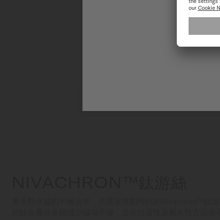
NIVACHRON™鈦游絲
秉承對卓越的不懈追求，美度表將劃時代的Nivachron™
的鈦金屬合金能減少磁場干擾，並在抗震性及耐久性方面表