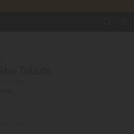
$38,100
店內預約
搜
索
帶)
tar Tribute
00 - ∅ 40.5MM
0小時
零售價（含稅）