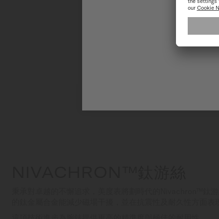
NIVACHRON™鈦游絲
秉承對卓越的不懈追求，美度表將劃時代的Nivachron™
的鈦金屬合金能減少磁場干擾，並在抗震性及耐久性方面表
這項技術進步為腕錶提供更高的精準度與極佳的耐用性。