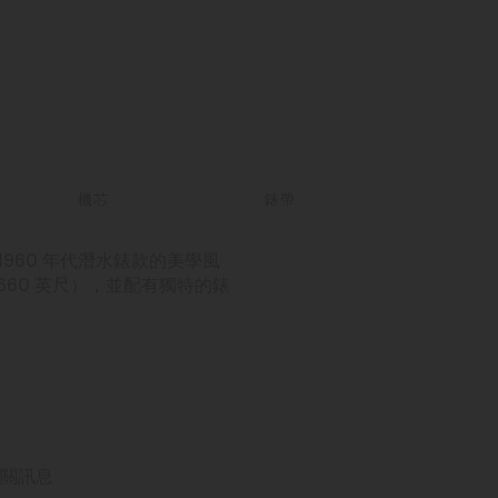
機芯
錶帶
釋了 1960 年代潛水錶款的美學風
米/660 英尺），並配有獨特的錶
關訊息