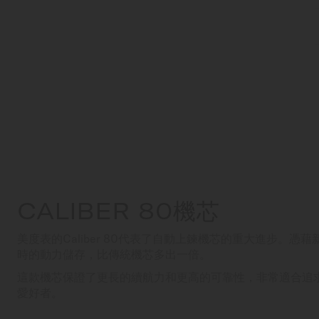
CALIBER 80機芯
美度表的Caliber 80代表了自動上鍊機芯的重大進步。憑
時的動力儲存，比傳統機芯多出一倍。
這款機芯保證了更長的續航力和更高的可靠性，非常適合追
愛好者。