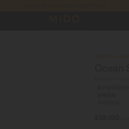
COSC瑞士官方天文台認證錶款皆提供5年保固
特別版 (附額外一條錶
Ocean S
M026.830.11.051.
動力儲存高達8
旋轉錶圈
200米防水
$38,100
建議