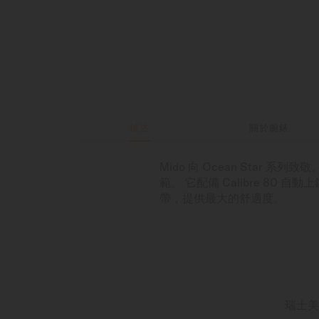
描述
關於腕錶
Mido 向 Ocean Star 系
範。 它配備 Calibre 80 
帶，提供最大的舒適度。
瑞士美