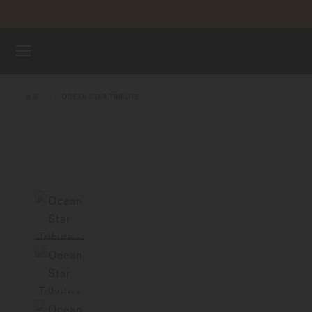
跳到內容
腕錶
首頁
OCEAN STAR TRIBUTE
美度表
銷售據點
客戶服務
註冊腕錶
我的帳戶
台灣地區