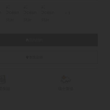
2
店內預約
查找店鋪
際保固
瑞士製造