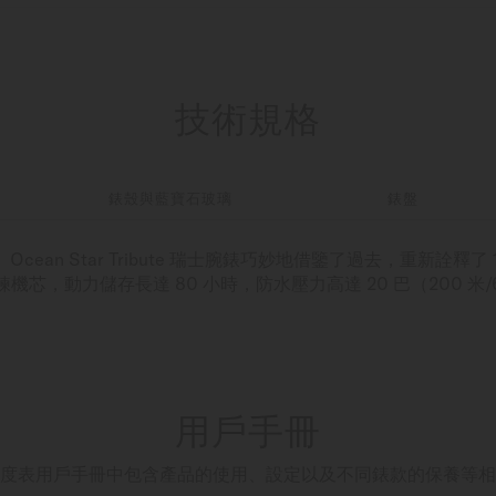
技術規格
錶殼與藍寶石玻璃
錶盤
列致敬。 Ocean Star Tribute 瑞士腕錶巧妙地借鑒了過去，重新詮
自動上鍊機芯，動力儲存長達 80 小時，防水壓力高達 20 巴（200 
用戶手冊
度表用戶手冊中包含產品的使用、設定以及不同錶款的保養等相