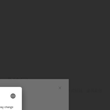
旋入式錶冠
（200米/660英尺）的壓力，並配備旋入式錶冠，提供最佳
網站
Close
能是美度表長期深耕防水技術的成果。
適合水上運動和日常活動。
站繼續瀏覽探索