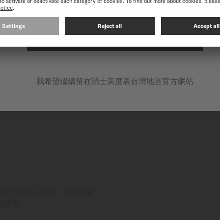
在以下網站繼續: INTERNATIONAL
我希望繼續留在瑞士美度表台灣地區官方網站
鈦游絲引進機芯之中。這種創新
現優異。