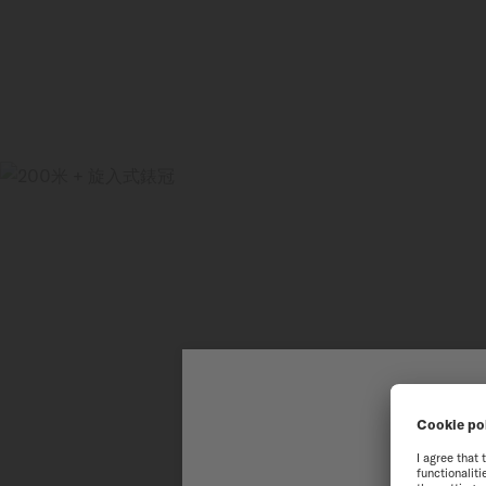
歡
為了讓您