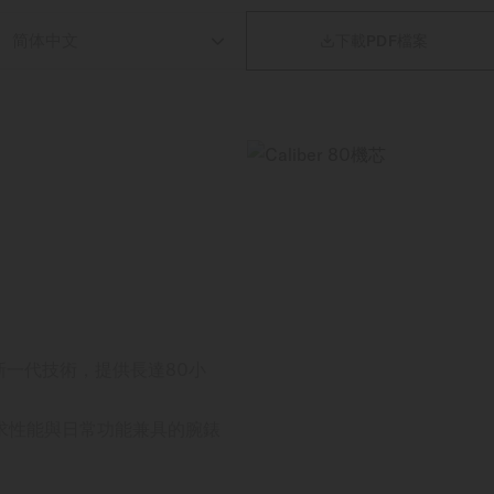

下載PDF檔案
藉新一代技術，提供長達80小
求性能與日常功能兼具的腕錶