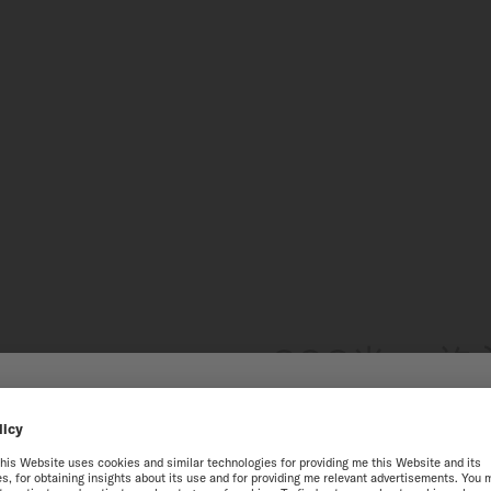
200米 + 
這款腕錶能夠承受高達20巴
迎來到瑞士美度表台灣地區官方
的防水保護。如此卓越的性
該功能確保出色的可靠性，
獲得最佳的網站體驗，我們建議您至瑞士美度表International官方網