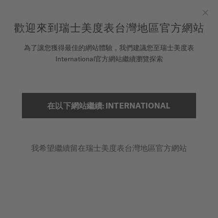
在此註冊您的手錶以存取您的保固資訊及更多資訊
跳到內容
歡迎來到瑞士美度表台灣地區官方網站
Clo
COSC瑞士官方天文台認證錶款皆提供5年保固
為了讓您獲得最佳的網站體驗，我們建議您至瑞士美度表
腕錶
International官方網站繼續瀏覽探索
...
首頁
BARONCELLI CHRONOMETER
美度表
銷售據點
在以下網站繼續: INTERNATIONAL
搜索
客戶服務
我希望繼續留在瑞士美度表台灣地區官方網站
註冊腕錶
我的帳戶
台灣地區
BARONCELLI