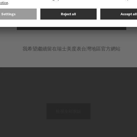
在以下網站繼續: INTERNATIONAL
我希望繼續留在瑞士美度表台灣地區官方網站
檢視全部腕錶