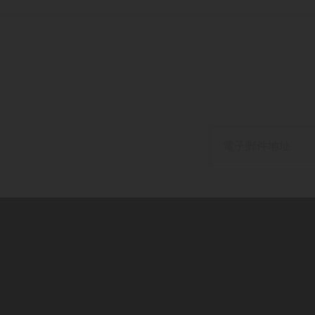
電子郵件地址