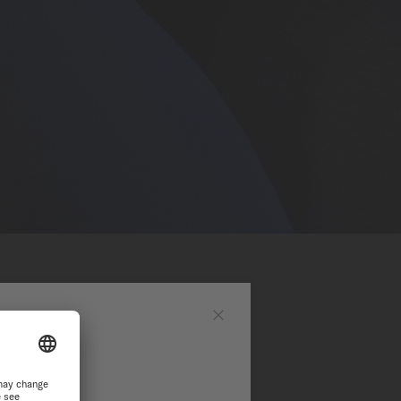
網站
Close
站繼續瀏覽探索