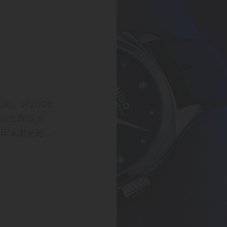
範。於2008
放出耀眼光
其璀璨光彩。