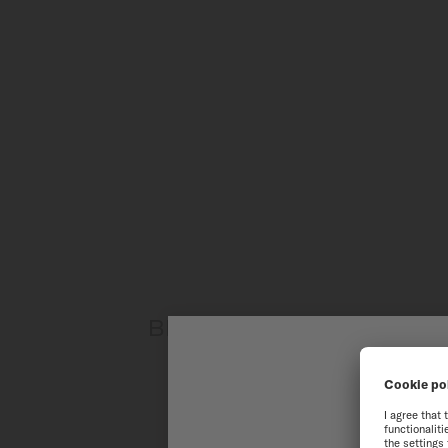
BELLUNA ROYAL
型號 2
歡
顯示所有產品
為了讓您