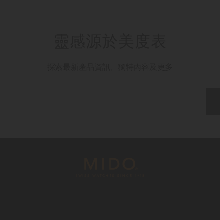
靈感源於美度表
探索最新產品資訊、獨特內容及更多