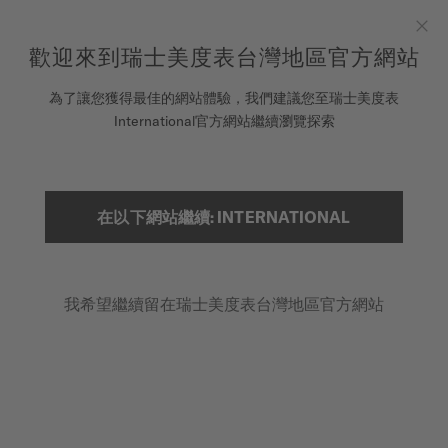
在此註冊您的手錶以存取您的保固資訊及更多資訊
跳到內容
歡迎來到瑞士美度表台灣地區官方網站
Clo
COSC瑞士官方天文台認證錶款皆提供5年保固
為了讓您獲得最佳的網站體驗，我們建議您至瑞士美度表
腕錶
International官方網站繼續瀏覽探索
...
首頁
MULTIFORT POWERWIND
美度表
銷售據點
在以下網站繼續: INTERNATIONAL
搜索
客戶服務
我希望繼續留在瑞士美度表台灣地區官方網站
註冊腕錶
我的帳戶
台灣地區
MULTIFORT