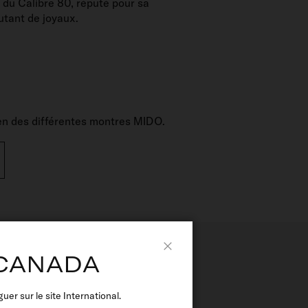
 du Calibre 80, réputé pour sa
utant de joyaux.
tien des différentes montres MIDO.
 CANADA
Fermer
r sur le site International.