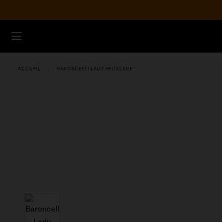
Aller au contenu
ENREGI
MONTRES
ACCUEIL
BARONCELLI LADY NECKLACE
BRACELETS
UNIVERS MIDO
POINTS DE VENTE
SERVICE CLIENT
Enregister ma montre
Mon compte