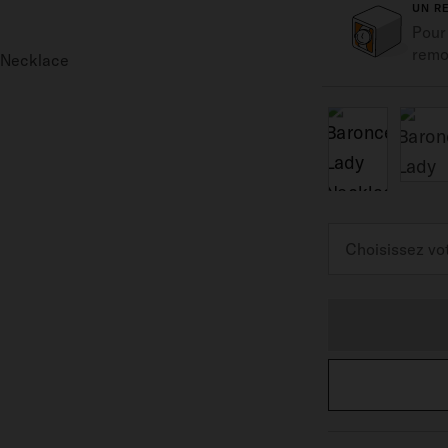
UN R
Pour
remon