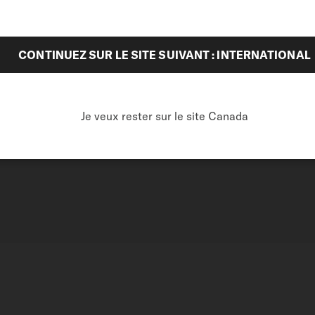
dans les mouvements à
CONTINUEZ SUR LE SITE SUIVANT : INTERNATIONAL
technologie, il offre
lus qu'un mouvement
, idéal pour les amateurs de
Je veux rester sur le site Canada
tidien.