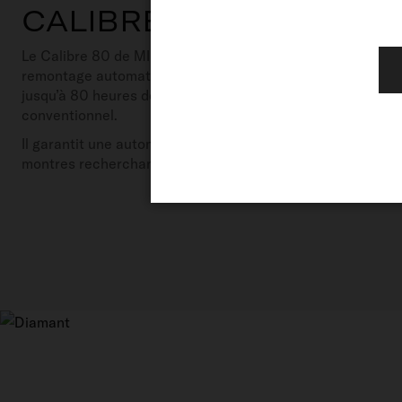
CALIBRE 80
Le Calibre 80 de MIDO représente une avancée majeure 
remontage automatique. Grâce à sa nouvelle génération de 
jusqu’à 80 heures de réserve de marche, soit deux fois p
conventionnel.
Il garantit une autonomie prolongée et une fiabilité accrue
montres recherchant performance et fonctionnalité au quo