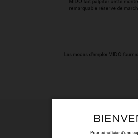
MIDO fait palpiter cette montr
remarquable réserve de marche 
Les modes d'emploi MIDO fournisse
BIENVE
Pour bénéficier d'une ex