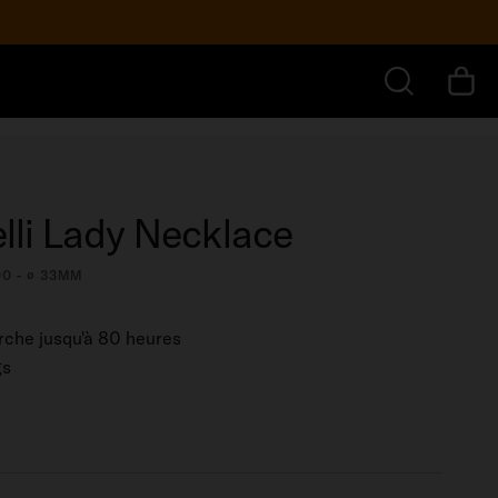
1 980,00 $
AJOUTER AU PANIER
us encore
RECHERCHER
lli Lady Necklace
00 - ∅ 33MM
che jusqu'à 80 heures
gs