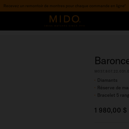
Recevez un remontoir de montres pour chaque commande en ligne*
pour accéder à vos informations de garantie et pl
STREZ VOTRE MONTRE
Baronce
M037.807.22.031.
Diamants
Réserve de mar
Bracelet 5 ran
1 980,00 $