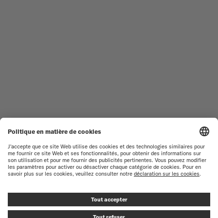
MONTRES FEMME
COMMANDER
NOUVEAUTÉS
MULTIFORT
TOUTES LES COLLECTIONS
BARONCELLI
TROUVER UN CENTRE DE
CONDITIONS GÉNÉRALES DE
SERVICE
VENTE
SERVICE CLIENT
CONDITIONS D'UTILISATION
DÉCLARATION DE
CONTACTEZ-NOUS
CONFIDENTIALITÉ
ESPACE PRESSE
DÉCLARATION SUR LES COOKIES
PARAMÈTRES DES COOKIES