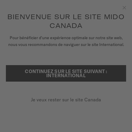
Recevez un remontoir de montres pour chaque commande en
ligne*
Aller au contenu
BIENVENUE SUR LE SITE MIDO
Fer
pour accéder à vos informations de
ENREGISTREZ VOTRE MONTRE
garantie et plus encore
CANADA
MONTRES
Pour bénéficier d'une expérience optimale sur notre site web,
ACCUEIL
MULTIFORT TV 28 QUARTZ
nous vous recommandons de naviguer sur le site International.
BRACELETS
UNIVERS MIDO
CONTINUEZ SUR LE SITE SUIVANT :
RECHERCHER
Multifort TV 28 Quartz
INTERNATIONAL
POINTS DE VENTE
M049.110.33.263.00 - ∅ 27.6 X 28MM
SERVICE CLIENT
Date à 6 heures
Je veux rester sur le site Canada
Revêtement complet PVD couleur or rose
Verre saphir anti-reflets
Enregister ma montre
Mon compte
800,00 $