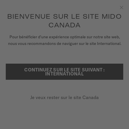
Recevez un remontoir de montres pour chaque commande en
ligne*
Aller au contenu
BIENVENUE SUR LE SITE MIDO
Fer
pour accéder à vos informations de
ENREGISTREZ VOTRE MONTRE
garantie et plus encore
CANADA
MONTRES
Pour bénéficier d'une expérience optimale sur notre site web,
ACCUEIL
MULTIFORT TV 28 QUARTZ
nous vous recommandons de naviguer sur le site International.
BRACELETS
UNIVERS MIDO
CONTINUEZ SUR LE SITE SUIVANT :
RECHERCHER
Multifort TV 28 Quartz
INTERNATIONAL
POINTS DE VENTE
M049.110.33.296.00 - ∅ 27.6 X 28MM
SERVICE CLIENT
Date à 6 heures
Je veux rester sur le site Canada
Diamants
Revêtement complet PVD couleur or rose
Enregister ma montre
Mon compte
850,00 $