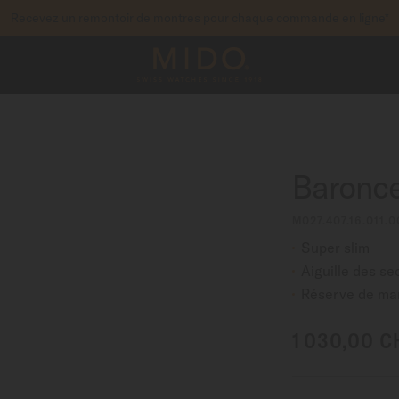
Recevez un remontoir de montres pour chaque commande en ligne*
pour accéder à vos informations de garantie et pl
STREZ VOTRE MONTRE
Baronce
M027.407.16.011.0
Super slim
Aiguille des s
Réserve de mar
1 030,00 C