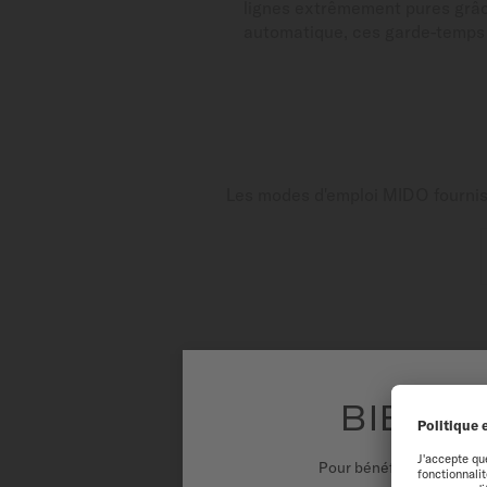
lignes extrêmement pures grâc
automatique, ces garde-temps c
Les modes d'emploi MIDO fournisse
BIENVE
Pour bénéficier d'une ex