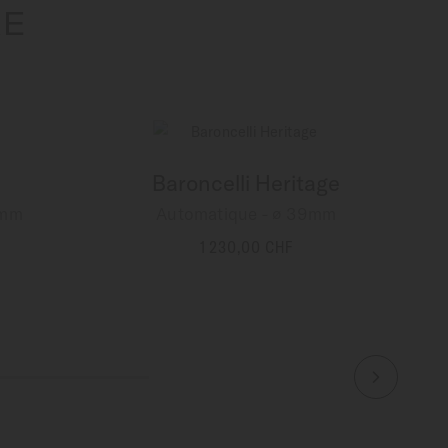
RE
Baroncelli Heritage
8mm
Automatique - ∅ 39mm
1 230,00 CHF
PLUS DE DÉTAILS