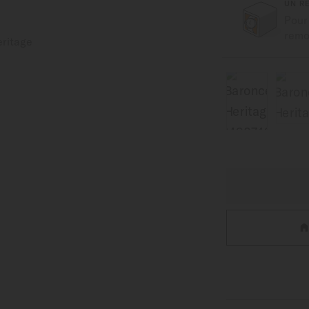
UN R
Pour
remon