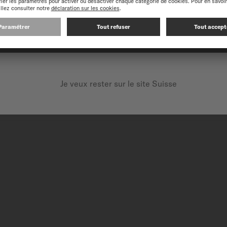
vibrante et subtile. Ce
CONTINUEZ SUR LE SITE SUIVANT : INTERNATIONAL
'horlogerie depuis des
te distinctif avec les
ur et l’élégance d’une
Je veux rester sur le site Suisse