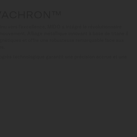
IVACHRON™
u vers l'excellence, MIDO a intégré le révolutionnaire
ouvement. Alliage métallique innovant à base de titane il
agnétiques et offre une robustesse remarquable face aux
ps.
rogrès technologique garantit une précision accrue et une