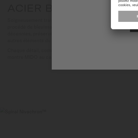
ACIER BLEUI
Soigneusement traitée, l’aiguille bleuie ajoute une touche 
procédé de bleuissage traditionnellement employée dans l
décennies, préserve la durabilité tout en offrant un contras
autres éléments du cadran.
Chaque détail, comme cette aiguille bleuie, montre la vale
montre MIDO au caractère unique.