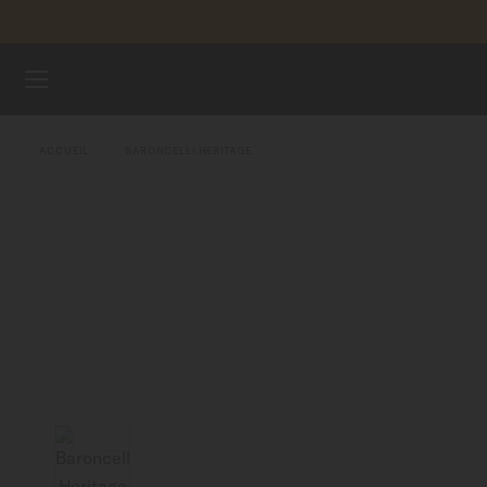
Aller au contenu
ENREGI
MONTRES
ACCUEIL
BARONCELLI HERITAGE
BRACELETS
UNIVERS MIDO
POINTS DE VENTE
SERVICE CLIENT
Enregister ma montre
Mon compte