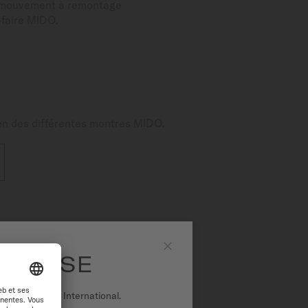
un mouvement à remontage
-faire MIDO.
tien des différentes montres MIDO.
 SUISSE
Fermer
r sur le site International.