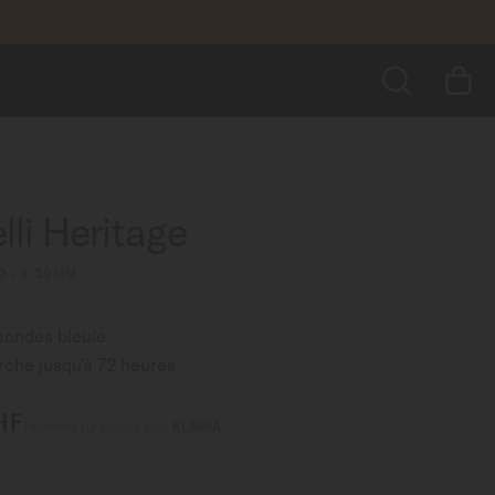
1 030,00 CHF
AJOUTER AU PANIER
us encore
RECHERCHER
lli Heritage
0 - ∅ 39MM
econdes bleuie
che jusqu'à 72 heures
HF
Paiement sur facture avec
KLARNA