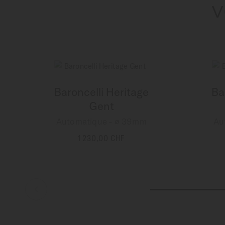
V
Baroncelli Heritage
Ba
Gent
Automatique - ∅ 39mm
Au
1 230,00 CHF
PLUS DE DÉTAILS