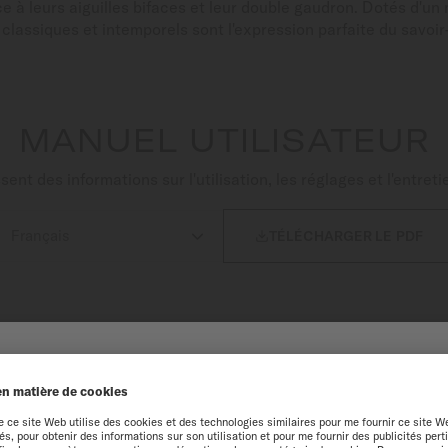
e à leurs aiguilles bifaces et leur double gaudron. Dotés d'
lassiques et intemporels sont l'expression parfaite du savoir
MANUEL UTILISATEUR
nt des informations sur l'utilisation, les réglages et l'entre

TÉLÉCHARGER LE PDF
NUE SUR LE SITE MIDO
périence optimale sur notre site web, nous vous recommandons de navigue