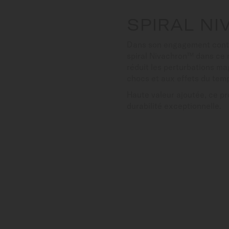
SPIRAL N
Dans son engagement contin
spiral Nivachron™ dans ce m
réduit les perturbations m
chocs et aux effets du tem
Haute valeur ajoutée, ce p
durabilité exceptionnelle.