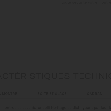
toute sécurité votre montr
CTÉRISTIQUES TECHN
A MONTRE
BOÎTE ET GLACE
CADRAN
ontres suisses Baroncelli Heritage se distinguent par leur lég