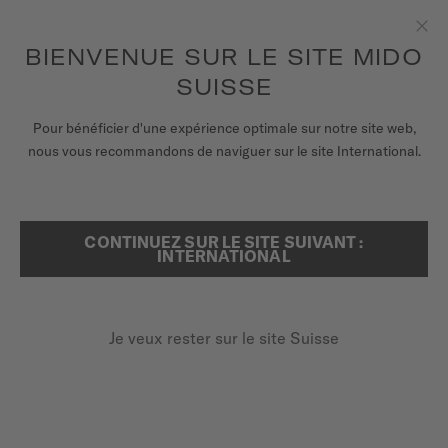
Recevez un remontoir de montres pour chaque commande en
ligne*
Aller au contenu
BIENVENUE SUR LE SITE MIDO
Fer
pour accéder à vos informations de
ENREGISTREZ VOTRE MONTRE
garantie et plus encore
SUISSE
MONTRES
Pour bénéficier d'une expérience optimale sur notre site web,
...
ACCUEIL
MONTRES À PHASES DE LUNE
nous vous recommandons de naviguer sur le site International.
BRACELETS
UNIVERS MIDO
CONTINUEZ SUR LE SITE SUIVANT :
RECHERCHER
INTERNATIONAL
POINTS DE VENTE
SERVICE CLIENT
Je veux rester sur le site Suisse
Enregister ma montre
MONTRES À PHASES
Mon compte