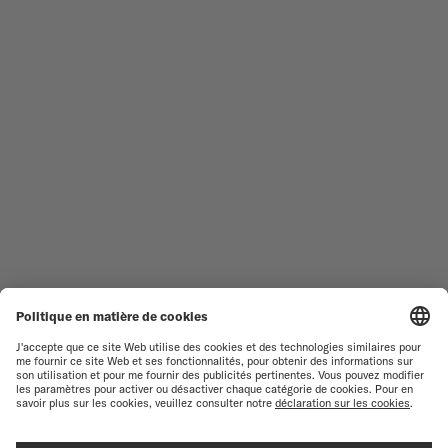
NOUVEAUTÉS
MULTIFORT
TOUTES LES COLLECTIONS
BARONCELLI
TROUVER UN CENTRE DE
CONDITIONS GÉNÉRALES DE
SERVICE
VENTE
SERVICE CLIENT
CONDITIONS D'UTILISATION
DÉCLARATION DE
CONTACTEZ-NOUS
CONFIDENTIALITÉ
ESPACE PRESSE
DÉCLARATION SUR LES COOKIES
PARAMÈTRES DES COOKIES
MENTIONS LÉGALES
RENONCER AU CONTRAT