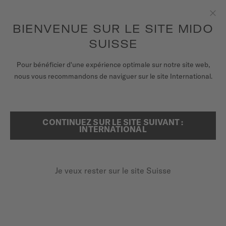
Recevez un remontoir de montres pour chaque commande en
ligne*
Aller au contenu
BIENVENUE SUR LE SITE MIDO
Fer
pour accéder à vos informations de
ENREGISTREZ VOTRE MONTRE
garantie et plus encore
SUISSE
MONTRES
Pour bénéficier d'une expérience optimale sur notre site web,
nous vous recommandons de naviguer sur le site International.
BRACELETS
ENREGISTRER VOTRE MONTRE
EN LIGNE
UNIVERS MIDO
CONTINUEZ SUR LE SITE SUIVANT :
RECHERCHER
INTERNATIONAL
POINTS DE VENTE
SERVICE CLIENT
Je veux rester sur le site Suisse
Enregister ma montre
Mon compte