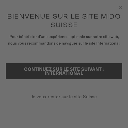
Recevez un remontoir de montres pour chaque commande en
ligne*
Aller au contenu
BIENVENUE SUR LE SITE MIDO
Fer
pour accéder à vos informations de
ENREGISTREZ VOTRE MONTRE
garantie et plus encore
SUISSE
MONTRES
Pour bénéficier d'une expérience optimale sur notre site web,
ACCUEIL
BRACELET TISSU NOIR ET ORANGE 22MM
nous vous recommandons de naviguer sur le site International.
BRACELETS
UNIVERS MIDO
Découvrir en vidéo
CONTINUEZ SUR LE SITE SUIVANT :
RECHERCHER
INTERNATIONAL
POINTS DE VENTE
Bracelet tissu noir et orange
SERVICE CLIENT
22mm
Je veux rester sur le site Suisse
M852.018.268
Vérifiez la compatibilité du bracelet avec votre montre
Enregister ma montre
ici
Mon compte
Changement rapide