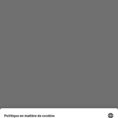
MONTRES HOMME
OCEAN STAR
MONTRES FEMME
COMMANDER
NOUVEAUTÉS
MULTIFORT
TOUTES LES COLLECTIONS
BARONCELLI
TROUVER UN CENTRE DE
CONDITIONS GÉNÉRALES DE
SERVICE
VENTE
SERVICE CLIENT
CONDITIONS D'UTILISATION
DÉCLARATION DE
CONTACTEZ-NOUS
CONFIDENTIALITÉ
ESPACE PRESSE
DÉCLARATION SUR LES COOKIES