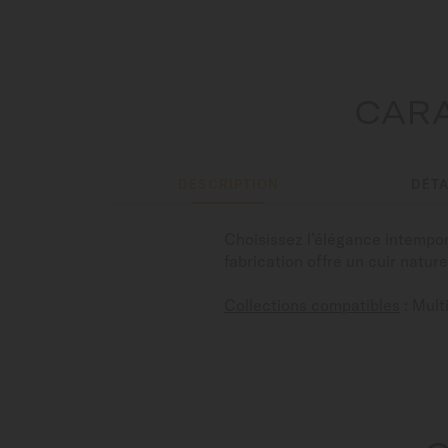
CARA
DESCRIPTION
DÉTA
Choisissez l’élégance intempore
fabrication offre un cuir natu
Collections compatibles
: Mult