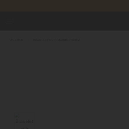
Aller au contenu
ENREGI
MONTRES
ACCUEIL
BRACELET CUIR MARRON 22MM
BRACELETS
UNIVERS MIDO
POINTS DE VENTE
SERVICE CLIENT
Enregister ma montre
Mon compte