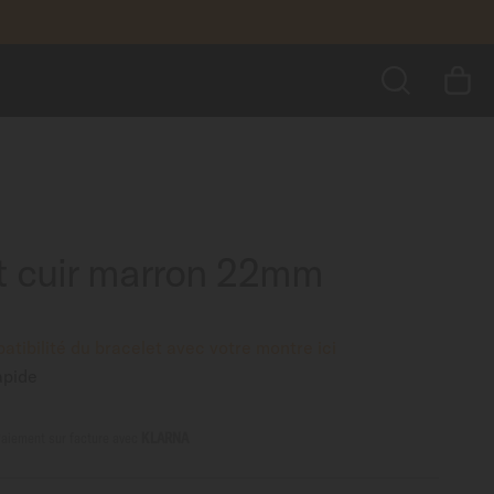
80,00 CHF
AJOUTER AU PANIER
us encore
RECHERCHER
t cuir marron 22mm
patibilité du bracelet avec votre montre ici
pide
aiement sur facture avec
KLARNA