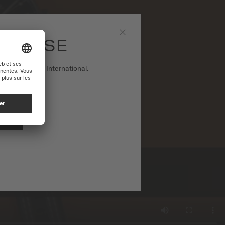
 SUISSE
Fermer
r sur le site International.