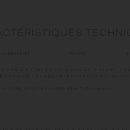
CTÉRISTIQUES TECHN
ILS BRACELET
MATIÈRE
D
lle et le savoir-faire de haute qualité avec les bracelets en 
rellement souple qui s’adapte parfaitement au poignet, assuran
ifort TV Big Date|Multifort M|Multifort M Chronometer