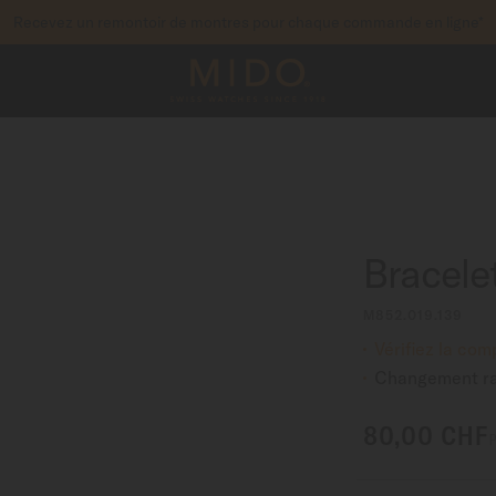
Recevez un remontoir de montres pour chaque commande en ligne*
pour accéder à vos informations de garantie et pl
STREZ VOTRE MONTRE
Bracele
M852.019.139
Vérifiez la com
Changement ra
80,00 CHF
P