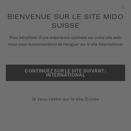
Recevez un remontoir de montres pour chaque commande en
ligne*
Aller au contenu
BIENVENUE SUR LE SITE MIDO
Fer
pour accéder à vos informations de
ENREGISTREZ VOTRE MONTRE
garantie et plus encore
SUISSE
MONTRES
Pour bénéficier d'une expérience optimale sur notre site web,
ACCUEIL
COMMANDER GRADIENT
nous vous recommandons de naviguer sur le site International.
BRACELETS
UNIVERS MIDO
CONTINUEZ SUR LE SITE SUIVANT :
RECHERCHER
Commander Gradient
INTERNATIONAL
POINTS DE VENTE
M021.407.21.411.00 - ∅ 40MM
SERVICE CLIENT
Cadran dégradé transparent
Je veux rester sur le site Suisse
Réserve de marche jusqu'à 80 heures
Super-LumiNova® (index et aiguilles)
Enregister ma montre
Mon compte
1 040,00 CHF
Paiement sur facture avec
KLARNA