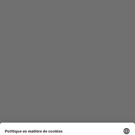
MONTRES HOMME
OCEAN STAR
MONTRES FEMME
COMMANDER
NOUVEAUTÉS
MULTIFORT
TOUTES LES COLLECTIONS
BARONCELLI
TROUVER UN CENTRE DE
CONDITIONS GÉNÉRALES DE
SERVICE
VENTE
SERVICE CLIENT
CONDITIONS D'UTILISATION
DÉCLARATION DE
CONTACTEZ-NOUS
CONFIDENTIALITÉ
ESPACE PRESSE
DÉCLARATION SUR LES COOKIES
PARAMÈTRES DES COOKIES