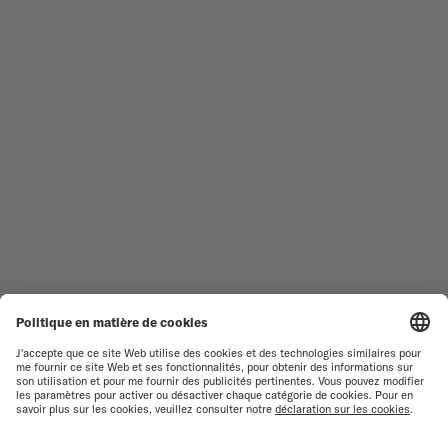
NOUVEAUTÉS
MULTIFORT
TOUTES LES COLLECTIONS
BARONCELLI
TROUVER UN CENTRE DE
CONDITIONS GÉNÉRALES DE
SERVICE
VENTE
SERVICE CLIENT
CONDITIONS D'UTILISATION
DÉCLARATION DE
CONTACTEZ-NOUS
CONFIDENTIALITÉ
ESPACE PRESSE
DÉCLARATION SUR LES COOKIES
PARAMÈTRES DES COOKIES
MENTIONS LÉGALES
RENONCER AU CONTRAT