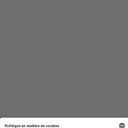
MONTRES FEMME
COMMANDER
NOUVEAUTÉS
MULTIFORT
TOUTES LES COLLECTIONS
BARONCELLI
TROUVER UN CENTRE DE
CONDITIONS GÉNÉRALES DE
SERVICE
VENTE
SERVICE CLIENT
CONDITIONS D'UTILISATION
DÉCLARATION DE
CONTACTEZ-NOUS
CONFIDENTIALITÉ
ESPACE PRESSE
DÉCLARATION SUR LES COOKIES
PARAMÈTRES DES COOKIES
MENTIONS LÉGALES