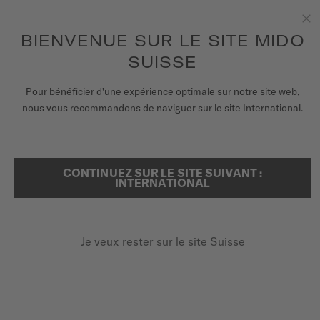
Recevez un remontoir de montres pour chaque commande en
ligne*
Aller au contenu
BIENVENUE SUR LE SITE MIDO
Fe
pour accéder à vos informations de
ENREGISTREZ VOTRE MONTRE
garantie et plus encore
SUISSE
MONTRES
FOIRE AUX QUESTIONS
Pour bénéficier d'une expérience optimale sur notre site web,
nous vous recommandons de naviguer sur le site International.
BRACELETS
FOIRE AUX QUESTIONS
UNIVERS MIDO
CONTINUEZ SUR LE SITE SUIVANT :
RECHERCHER
INTERNATIONAL
POINTS DE VENTE
SERVICE CLIENT
SERVICE DE
Je veux rester sur le site Suisse
MAINTENANCE
Enregister ma montre
Mon compte
Comment prendre soin de ma montre pour préserver sa