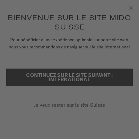
Recevez un remontoir de montres pour chaque commande en
ligne*
Aller au contenu
BIENVENUE SUR LE SITE MIDO
Fer
pour accéder à vos informations de
ENREGISTREZ VOTRE MONTRE
garantie et plus encore
SUISSE
MONTRES
Pour bénéficier d'une expérience optimale sur notre site web,
ACCUEIL
BRACELET MULTIFORT 8 CAOUTCHOUC BLANC 12MM
nous vous recommandons de naviguer sur le site International.
BRACELETS
UNIVERS MIDO
Découvrir en vidéo
CONTINUEZ SUR LE SITE SUIVANT :
RECHERCHER
INTERNATIONAL
POINTS DE VENTE
Bracelet Multifort 8 caoutchouc
SERVICE CLIENT
blanc 12mm
Je veux rester sur le site Suisse
M852.019.674
Vérifiez la compatibilité du bracelet avec votre montre
Enregister ma montre
ici
Mon compte
Changement rapide