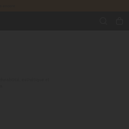
us encore
RECHERCHER
urabilité, esthétique et
s.