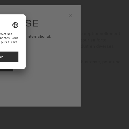
UE
 SUISSE
Fermer
au de qualité, minéral non métallique, exceptionnellement
r sur le site International.
orlogerie haut de gamme, il est réputé pour sa forte
té à haute température, il peut être produit en diverses
 MIDO combine esthétisme, confort et robustesse, pour une
e.