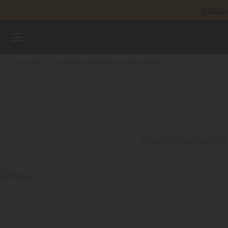
ENREGI
Aller au contenu
MONTRES
ACCUEIL
EXPERTISE EN MATÉRIAUX HORLOGERS
BRACELETS
UNIVERS MIDO
POINTS DE VENTE
Seuls les matériaux les
i
SERVICE CLIENT
Enregister ma montre
Mon compte