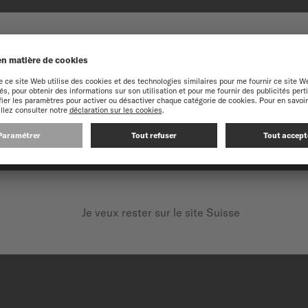
CÉRAMIQ
NUE SUR LE SITE MIDO
La céramique est un matéri
périence optimale sur notre site web, nous vous recommandons de navigue
durable. Très apprécié en h
résistance et légèreté. Trai
couleurs.
En utilisant la céramique,
CONTINUEZ SUR LE SITE SUIVANT : INTERNATIONAL
montre moderne et élégant
Je veux rester sur le site Suisse