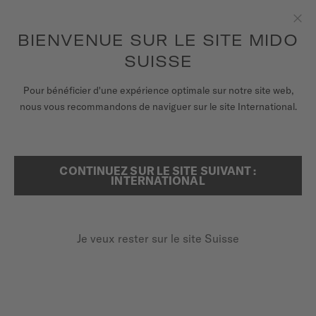
Recevez un remontoir de montres pour chaque commande en
ligne*
Aller au contenu
BIENVENUE SUR LE SITE MIDO
Fer
pour accéder à vos informations de
ENREGISTREZ VOTRE MONTRE
garantie et plus encore
SUISSE
MONTRES
Pour bénéficier d'une expérience optimale sur notre site web,
ACCUEIL
MULTIFORT 8 ONE CROWN
nous vous recommandons de naviguer sur le site International.
BRACELETS
UNIVERS MIDO
CONTINUEZ SUR LE SITE SUIVANT :
RECHERCHER
Multifort 8 One Crown
INTERNATIONAL
POINTS DE VENTE
M055.507.22.051.00 - ∅ 38.4 X 40MM
SERVICE CLIENT
Lunette en forme octogonale
Je veux rester sur le site Suisse
Réserve de marche jusqu'à 80 heures
Super-LumiNova® (index et aiguilles)
Enregister ma montre
Mon compte
960,00 CHF
Paiement sur facture avec
KLARNA