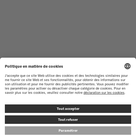
TROUVER UN CENTRE DE
CONDITIONS GÉNÉRALES DE
SERVICE
VENTE
SERVICE CLIENT
CONDITIONS D'UTILISATION
DÉCLARATION DE
CONTACTEZ-NOUS
CONFIDENTIALITÉ
ESPACE PRESSE
DÉCLARATION SUR LES COOKIES
PARAMÈTRES DES COOKIES
MENTIONS LÉGALES
RENONCER AU CONTRAT
© MIDO SA - SWISS WATCHES SINCE 1918 - ALL RIGHT RESERVED