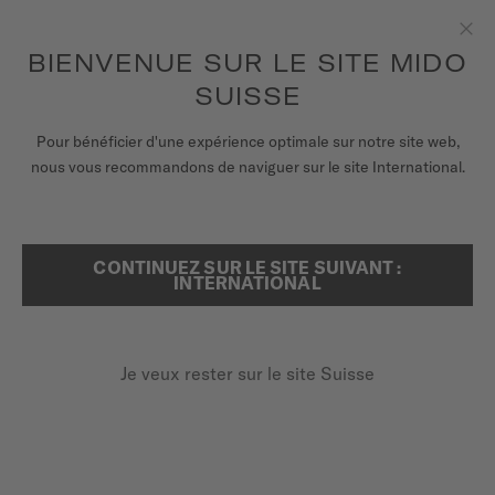
Recevez un remontoir de montres pour chaque commande en
ligne*
Aller au contenu
BIENVENUE SUR LE SITE MIDO
Fer
pour accéder à vos informations de
ENREGISTREZ VOTRE MONTRE
garantie et plus encore
SUISSE
MONTRES
Pour bénéficier d'une expérience optimale sur notre site web,
ACCUEIL
BRACELET MULTIFORT TV 35 CAOUTCHOUC MARRON 18MM
nous vous recommandons de naviguer sur le site International.
BRACELETS
UNIVERS MIDO
Découvrir en vidéo
CONTINUEZ SUR LE SITE SUIVANT :
RECHERCHER
INTERNATIONAL
POINTS DE VENTE
Bracelet Multifort TV 35
SERVICE CLIENT
caoutchouc marron 18mm
Je veux rester sur le site Suisse
M852.019.606
Vérifiez la compatibilité du bracelet avec votre montre
Enregister ma montre
ici
Mon compte
Changement rapide