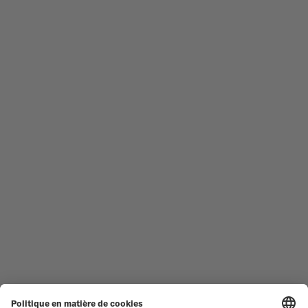
MONTRES HOMME
OCEAN STAR
MONTRES FEMME
COMMANDER
NOUVEAUTÉS
MULTIFORT
TOUTES LES COLLECTIONS
BARONCELLI
TROUVER UN CENTRE DE
CONDITIONS GÉNÉRALES DE
SERVICE
VENTE
SERVICE CLIENT
CONDITIONS D'UTILISATION
DÉCLARATION DE
CONTACTEZ-NOUS
CONFIDENTIALITÉ
ESPACE PRESSE
DÉCLARATION SUR LES COOKIES