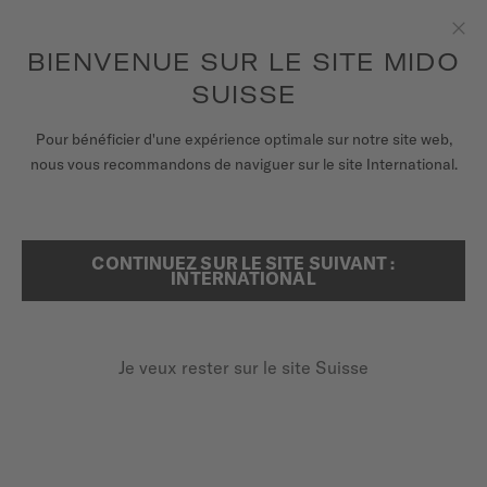
Recevez un remontoir de montres pour chaque commande en
ligne*
Aller au contenu
BIENVENUE SUR LE SITE MIDO
Fer
pour accéder à vos informations de
ENREGISTREZ VOTRE MONTRE
garantie et plus encore
SUISSE
MONTRES
Pour bénéficier d'une expérience optimale sur notre site web,
ACCUEIL
MULTIFORT TV BIG DATE
nous vous recommandons de naviguer sur le site International.
BRACELETS
UNIVERS MIDO
CONTINUEZ SUR LE SITE SUIVANT :
RECHERCHER
Multifort TV Big Date
INTERNATIONAL
POINTS DE VENTE
M049.526.33.041.00 - ∅ 39.2 X 40MM
SERVICE CLIENT
Guichet grande date
Je veux rester sur le site Suisse
Réserve de marche jusqu'à 80 heures
Verre saphir anti-reflets
Enregister ma montre
Mon compte
1 260,00 CHF
Paiement sur facture avec
KLARNA