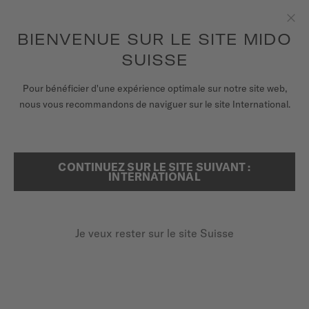
Recevez un remontoir de montres pour chaque commande en
ligne*
Aller au contenu
BIENVENUE SUR LE SITE MIDO
Fer
pour accéder à vos informations de
ENREGISTREZ VOTRE MONTRE
garantie et plus encore
SUISSE
MONTRES
Pour bénéficier d'une expérience optimale sur notre site web,
...
ACCUEIL
BARONCELLI LADY MINI
nous vous recommandons de naviguer sur le site International.
BRACELETS
UNIVERS MIDO
CONTINUEZ SUR LE SITE SUIVANT :
RECHERCHER
INTERNATIONAL
POINTS DE VENTE
SERVICE CLIENT
Je veux rester sur le site Suisse
Enregister ma montre
BARONCELLI LADY
Mon compte