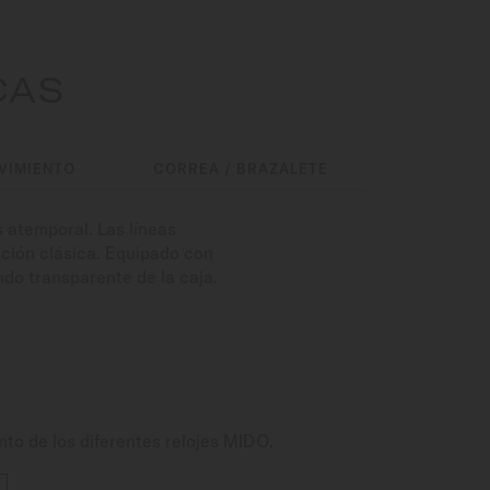
CAS
VIMIENTO
CORREA / BRAZALETE
s atemporal. Las líneas
cción clásica. Equipado con
do transparente de la caja.
nto de los diferentes relojes MIDO.