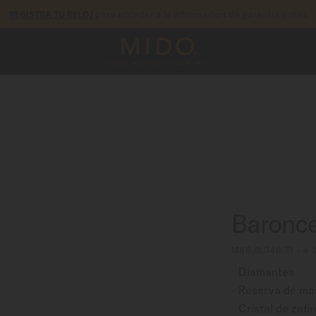
para acceder a la información de garantía y más
REGISTRA TU RELOJ
tía de 5 años en todos los relojes MIDO Chronometer con certificació
Baroncel
M86.0.046.71 - ∅
Diamantes
Reserva de ma
Cristal de zafi