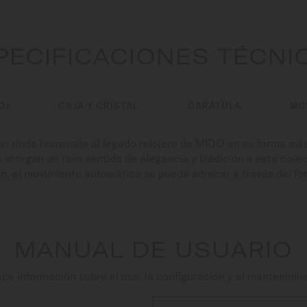
PECIFICACIONES TÉCNI
OJ
CAJA Y CRISTAL
CARÁTULA
MO
ition rinde homenaje al legado relojero de MIDO en su forma má
s otorgan un raro sentido de elegancia y tradición a esta cole
n, el movimiento automático se puede admirar a través del fon
MANUAL DE USUARIO
e información sobre el uso, la configuración y el mantenimie