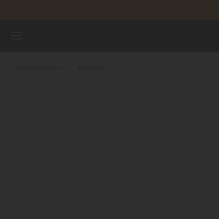
Saltar al contenido
Garan
RELOJES
PÁGINA DE INICIO
BARONCELLI
UNIVERSO MIDO
TIENDAS
ATENCIÓN AL CLIENTE
Registra tu Reloj
Mi cuenta
Colombia