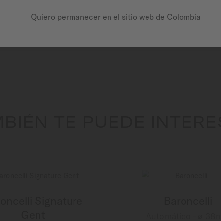
Quiero permanecer en el sitio web de Colombia
BIÉN TE PUEDE INTER
oncelli Signature
Baroncelli
Gent
Automático - ∅ 38