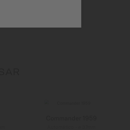
ESAR
Commander 1959
mm
Automático - ∅ 37mm