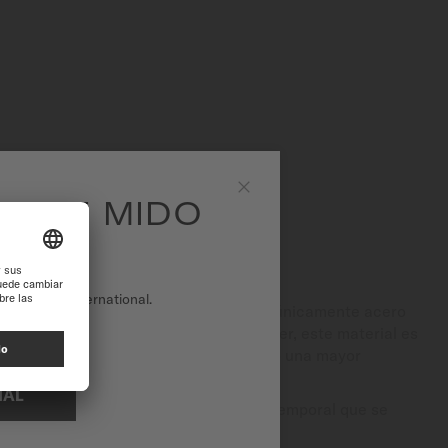
EA DE MIDO
Close
OXIDABLE
tio web de International.
a variedad de acabados, MIDO utiliza únicamente acero
para sus componentes. Fácil de mantener, este material es
y a los campos magnéticos, garantizando una mayor
NAL
ancia, aporta a cada reloj un estilo atemporal que se
.