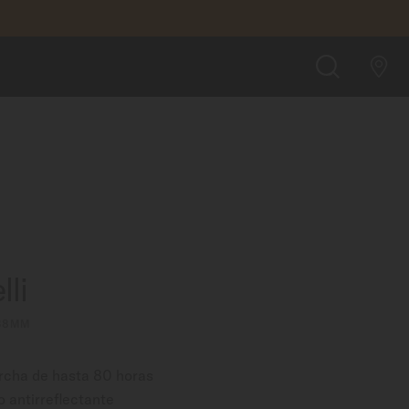
BUSCAR UNA TIENDA
n COSC
BUSCAR
li
 38MM
rcha de hasta 80 horas
ro antirreflectante