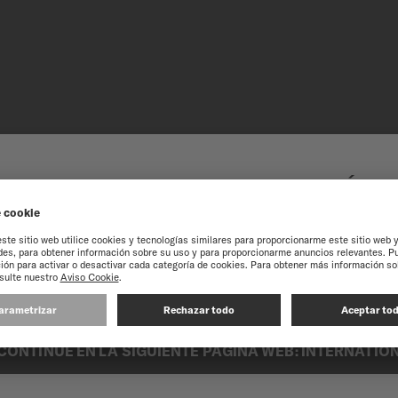
O AL SITIO WEB EN LÍN
COLOMBIA
ACERO IN
experiencia en nuestro sitio web, le recomendamos que navegue por el si
Sutilmente trabajado en un
inoxidable de alta calidad 
resistente a la corrosión 
durabilidad.
CONTINUE EN LA SIGUIENTE PÁGINA WEB: INTERNATIO
Combinando robustez y eleg
adapta a cualquier ocasión