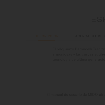
ES
DESCRIPCIÓN
ACERCA DEL REL
El reloj suizo Baroncelli Trad
armoniosas y las curvas sutile
tecnología de última generació
El manual de usuario de MIDO ofrec